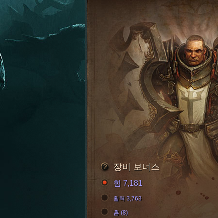
장비 보너스
힘 7,181
활력 3,763
홈 (8)