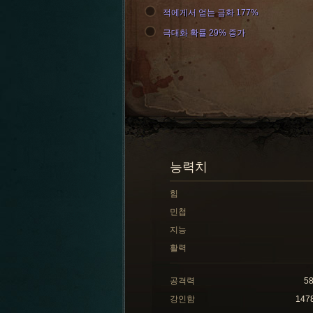
적에게서 얻는 금화 177%
극대화 확률 29% 증가
능력치
힘
민첩
지능
활력
공격력
5
강인함
147