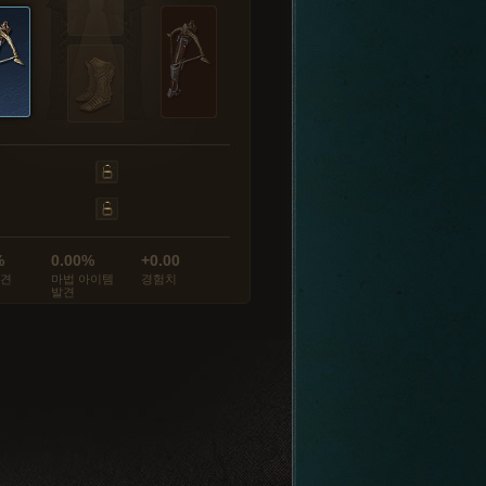
%
0.00%
+0.00
발견
마법 아이템
경험치
발견