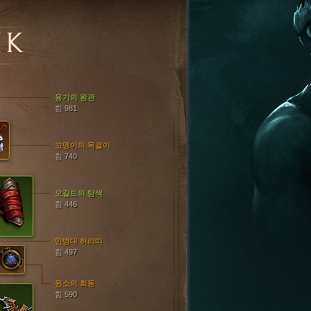
IK
용기의 왕관
힘 981
꼬맹이의 목걸이
힘 740
오길드의 탐색
힘 446
민병대 허리띠
힘 497
원소의 회동
힘 590