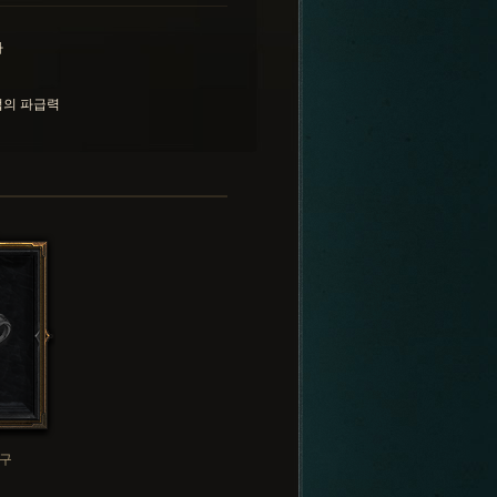
사
법의 파급력
구