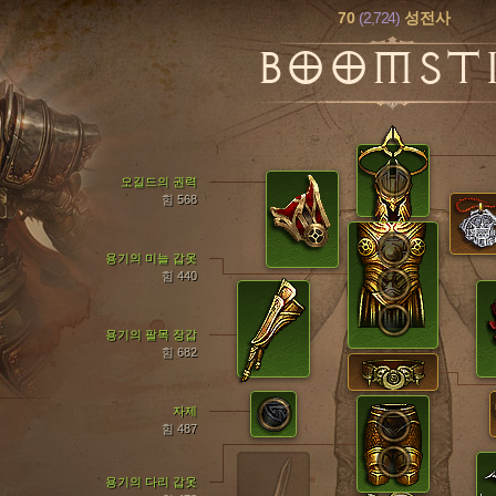
70
(2,724)
성전사
BOOMST
오길드의 권력
힘 568
용기의 미늘 갑옷
힘 440
용기의 팔목 장갑
힘 682
자제
힘 487
용기의 다리 갑옷