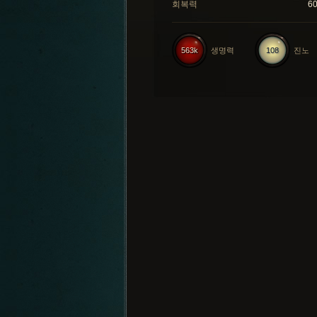
회복력
6
563k
생명력
108
진노