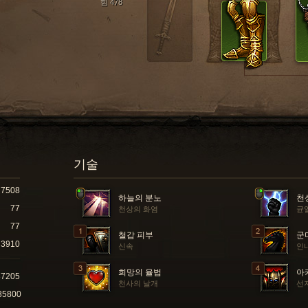
힘 478
기술
7508
하늘의 분노
천
77
천상의 화염
균
77
철갑 피부
군
3910
신속
인
희망의 율법
아
87205
천사의 날개
선
85800