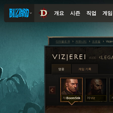
디아블로 III
커뮤니티
프로필
Vizje
VIZJEREI
LEG
#1106
영웅
게임 기록
70
BoomStik
70
Viz
7