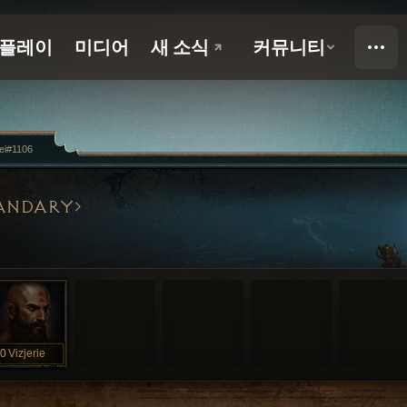
rei#1106
ANDARY
0
Vizjerie