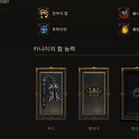
05307
천부의 힘
불
호화찬란
율
카나이의 함 능력
무기
방어구
장신