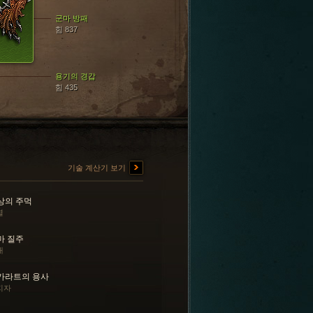
군마 방패
힘 837
용기의 경갑
힘 435
기술 계산기 보기
상의 주먹
열
마 질주
내
카라트의 용사
지자