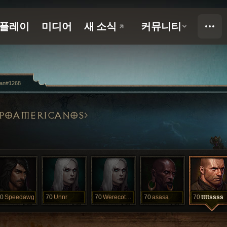
yan#1268
SPOAMERICANOS
0
Speedawg
70
Unnr
70
Werecotsoguy
70
asasa
70
ttttssss