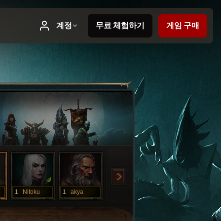
1
Nitoku
1
akya