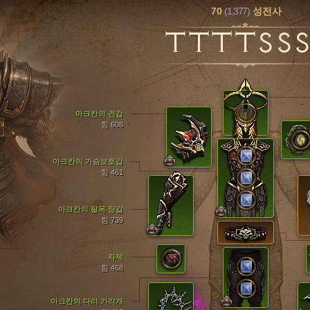
70
(1,377)
성전사
TTTTSS
아크칸의 견갑
힘 608
아크칸의 가슴보호갑
힘 461
아크칸의 팔목 장갑
힘 739
자제
힘 468
아크칸의 다리 가리개