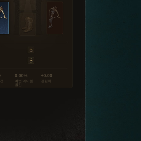
%
0.00%
+0.00
발견
마법 아이템
경험치
발견