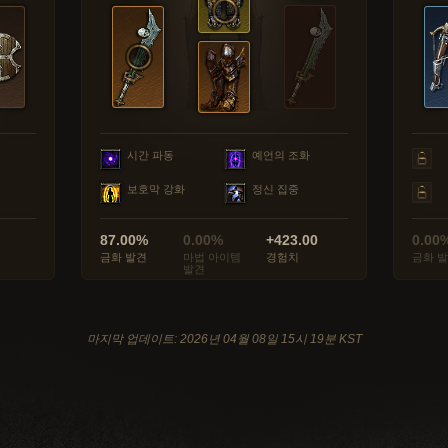
시간 파동
예언의 조화
보호막 강화
정신 집중
87.00%
0.00%
+423.00
0.00
금화 발견
마법 아이템
경험치
금화 
발견
마지막 업데이트: 2026년 04월 08일 15시 19분 KST