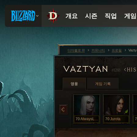
디아블로 III
커뮤니티
프로필
Vazt
VAZTYAN
HI
#1268
영웅
게임 기록
70
AlwaysLMAO
70
Jurota
7