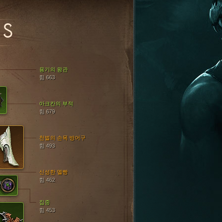
SS
용기의 왕관
힘 663
아크칸의 부적
힘 679
천벌의 손목 방어구
힘 493
신성한 멜빵
힘 462
집중
힘 453