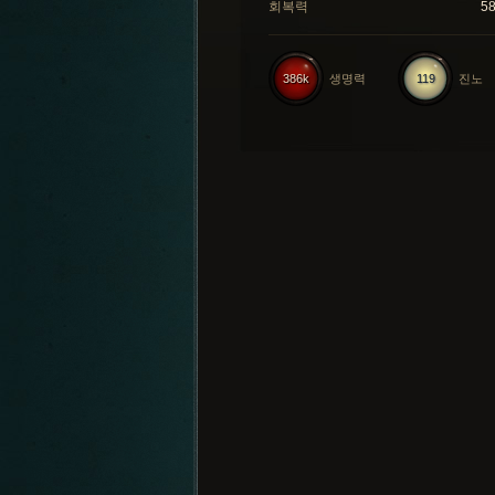
회복력
5
386k
생명력
119
진노