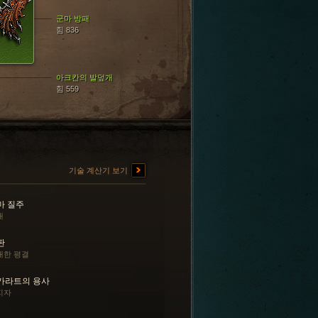
군마 방패
힘 836
아크칸의 발덮개
힘 559
기술 계산기 보기
마 질주
내
판
대한 평결
카라트의 용사
지자