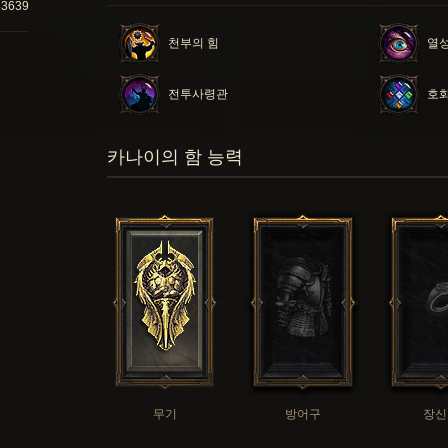
83639
천부의 힘
열
전투사령관
호
카나이의 함 능력
무기
방어구
장신