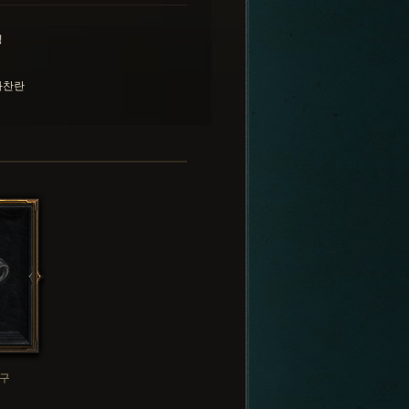
성
화찬란
구