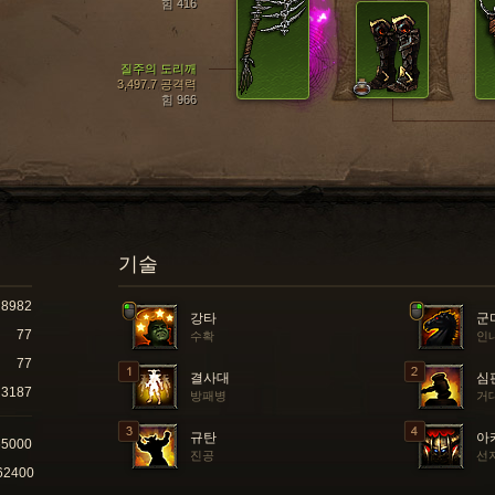
힘 416
질주의 도리깨
3,497.7 공격력
힘 966
기술
8982
강타
군
77
수확
인
77
결사대
심
3187
방패병
거
규탄
아
65000
진공
선
62400