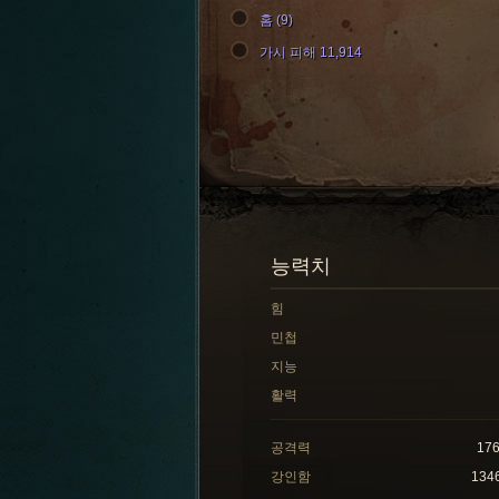
홈 (9)
가시 피해 11,914
능력치
힘
민첩
지능
활력
공격력
17
강인함
134