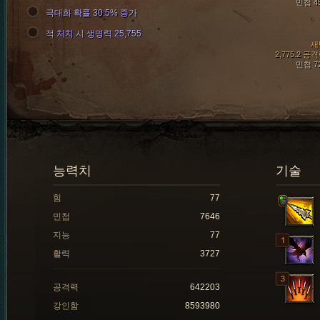
민첩 4
극대화 확률 30.5% 증가
적 처치 시 생명력 25,755
새
2,775.2 공
민첩 7
능력치
기술
힘
77
민첩
7646
지능
77
활력
3727
공격력
642203
강인함
8593980