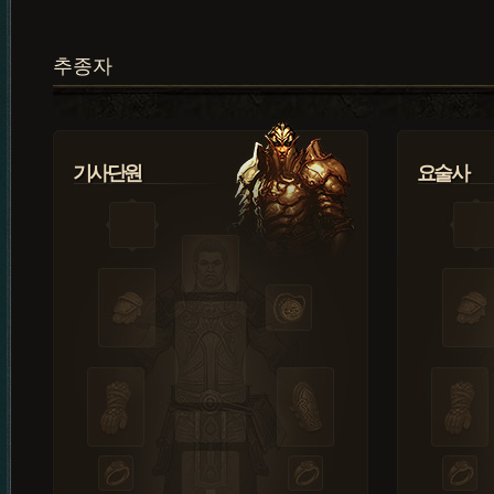
추종자
기사단원
요술사