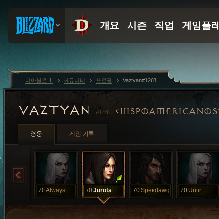
디아블로 III
커뮤니티
프로필
Vaztyan#1268
VAZTYAN
HISPOAMERICANOS
#1268
영웅
게임 기록
70
AlwaysLMAO
70
Jurota
70
Speedawg
70
Unnr