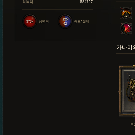
회복력
584727
125
373k
생명력
증오/ 절제
42
카나이의
무