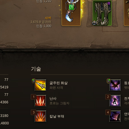
민첩 1,210
새벽
3,676.9 공격력
민첩 1,000
기술
77
굶주린 화살
동
15419
파편 사격
멧
77
난사
전
4366
흐르는 그림자
격
연
23180
칼날 부채
전
14800