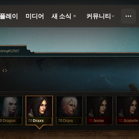
elsing#12567
0
Dragoo
70
Draxx
70
Draxx
70
Jessie
70
Jizabelle