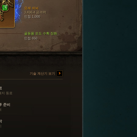
요새 쇠뇌
3,436.4 공격력
민첩 1,000
골동품 포도 수확 장화
민첩 650
기술 계산기 보기
료
돼지 동료
투 준비
려
막
이