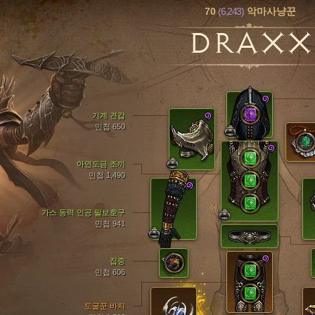
70
(6,243)
악마사냥꾼
DRAXX
기계 견갑
민첩 650
아연도금 조끼
민첩 1,490
가스 동력 인공 팔보호구
민첩 941
집중
민첩 606
도굴꾼 바지