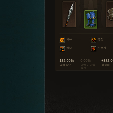
치유
충성
맹습
수호자
132.00%
0.00%
+382.0
금화 발견
마법 아이템
경험치
발견