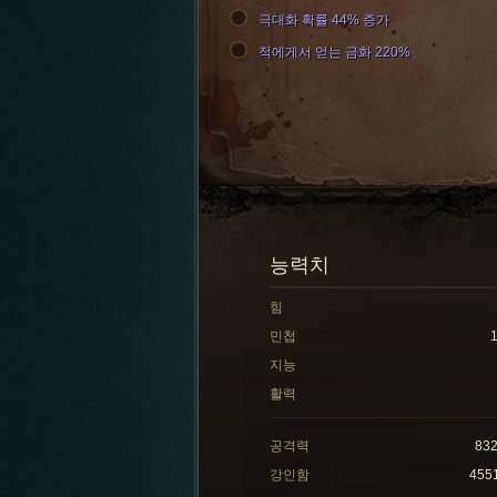
극대화 확률 44% 증가
적에게서 얻는 금화 220%
능력치
힘
민첩
지능
활력
공격력
83
강인함
455