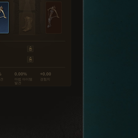
%
0.00%
+0.00
발견
마법 아이템
경험치
발견