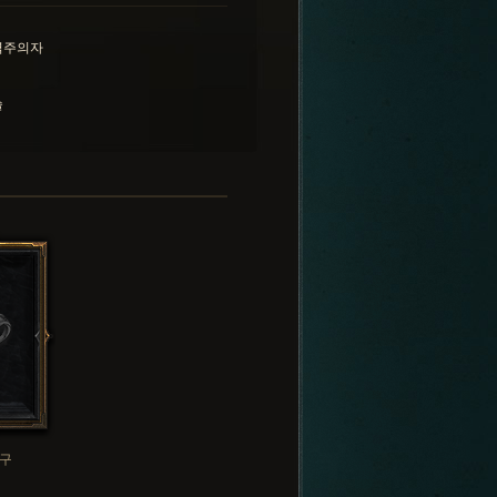
벽주의자
술
구