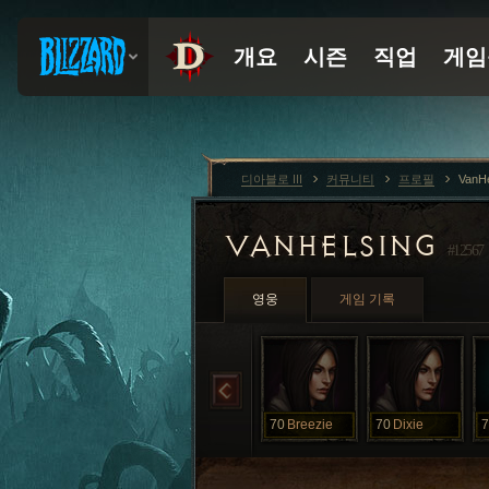
디아블로 III
커뮤니티
프로필
VanH
VANHELSING
#12567
영웅
게임 기록
70
Breezie
70
Dixie
7