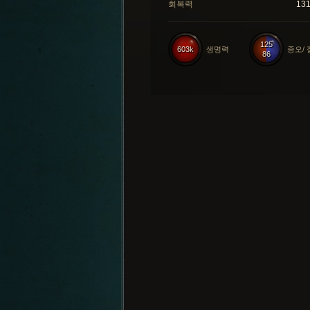
회복력
13
125
603k
생명력
증오/
86