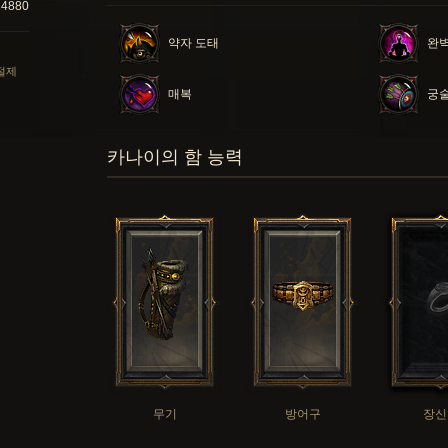
14880
약자 도태
완
 절제
매복
궁
카나이의 함 능력
무기
방어구
장신