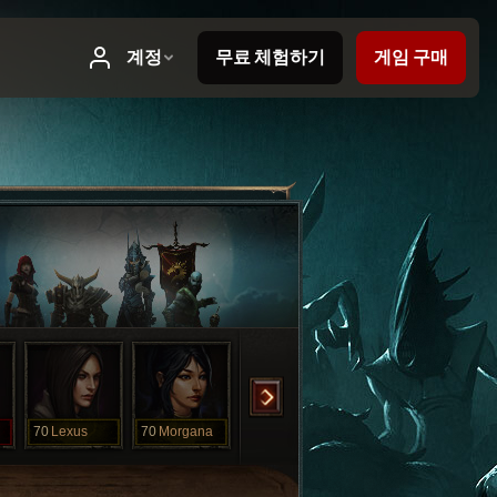
70
Lexus
70
Morgana
70
Rosie