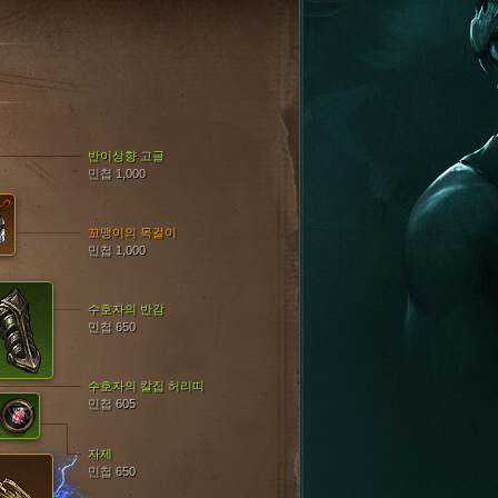
반이상향 고글
민첩 1,000
꼬맹이의 목걸이
민첩 1,000
수호자의 반감
민첩 650
수호자의 칼집 허리띠
민첩 605
자제
민첩 650