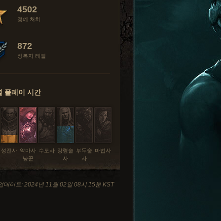
4502
정예 처치
872
정복자 레벨
 플레이 시간
성전사
악마사
수도사
강령술
부두술
마법사
냥꾼
사
사
데이트: 2024년 11월 02일 08시 15분 KST