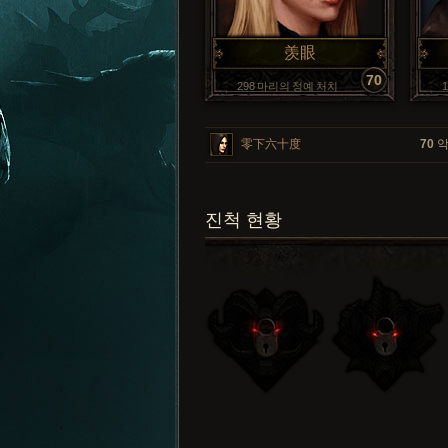
羡眼
70
298 마리의 정예 처치
零下六十度
70
악
진척 현황