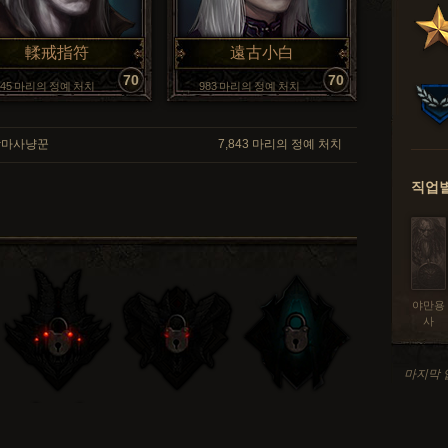
輮戒指符
遠古小白
70
70
145 마리의 정예 처치
983 마리의 정예 처치
마사냥꾼
7,843 마리의 정예 처치
직업별
야만용
사
마지막 업