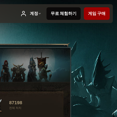
87198
전체 처치