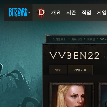
디아블로 III
커뮤니티
프로필
VVbe
VVBEN22
#1
영웅
게임 기록