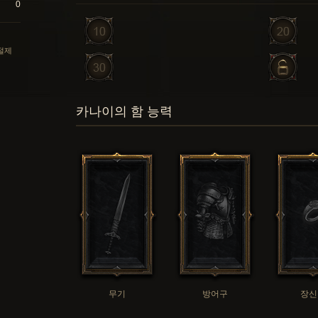
0
 절제
카나이의 함 능력
무기
방어구
장신