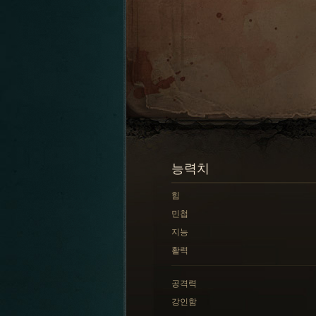
능력치
힘
민첩
지능
활력
공격력
강인함