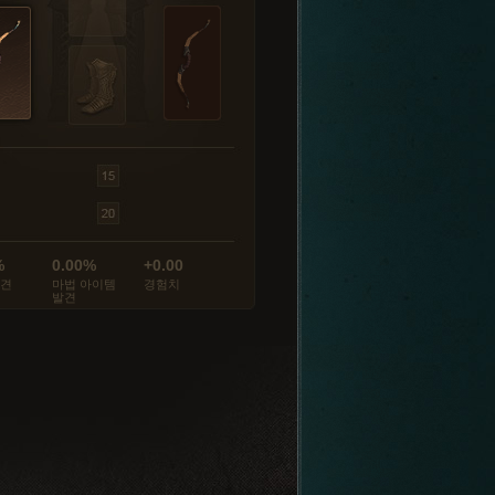
%
0.00%
+0.00
발견
마법 아이템
경험치
발견