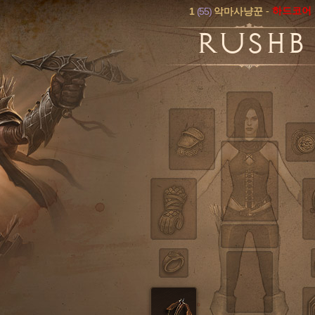
1
(55)
-
하드코어
악마사냥꾼
RUSHB