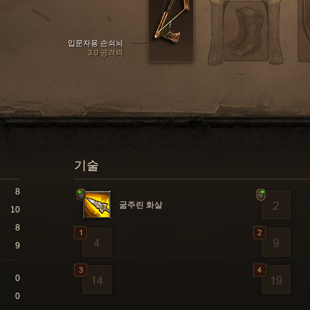
입문자용 손쇠뇌
3.0 공격력
기술
8
굶주린 화살
10
8
9
0
0