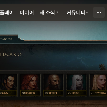
EDM#1818
LDCARD
0
SSS
70
dsadsa
70
fdsfdsf
70
fdsfsd
70
rewqrew