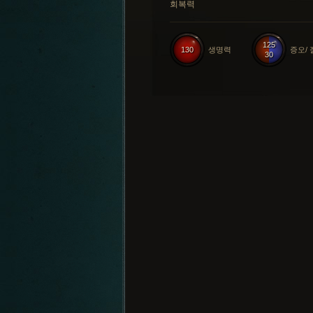
회복력
125
130
생명력
증오/
30