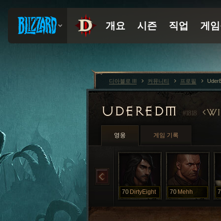
디아블로 III
커뮤니티
프로필
Uder
UDEREDM
WI
#1818
영웅
게임 기록
70
DirtyEight
70
Mehh
7