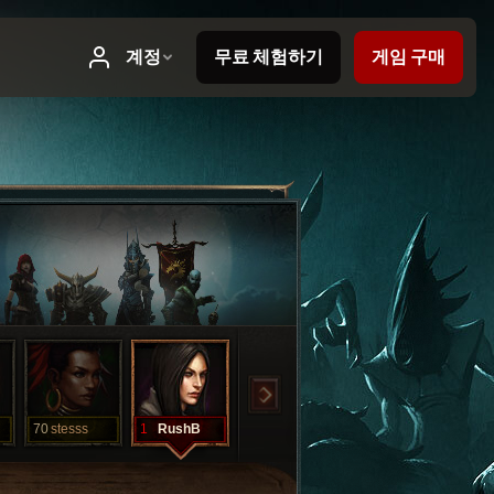
70
stesss
1
RushB