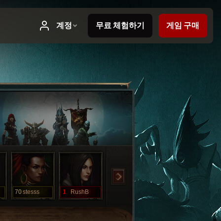
70
stesss
1
RushB