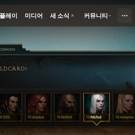
EDM#1818
LDCARD
0
SSS
70
dsadsa
70
fdsfdsf
70
fdsfsd
70
rewqrew