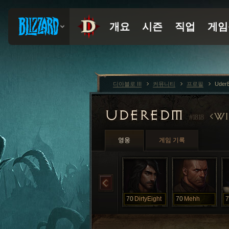
디아블로 III
커뮤니티
프로필
Uder
UDEREDM
WI
#1818
영웅
게임 기록
70
DirtyEight
70
Mehh
7