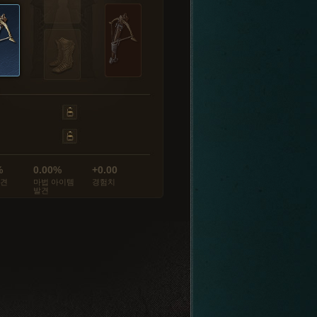
%
0.00%
+0.00
발견
마법 아이템
경험치
발견