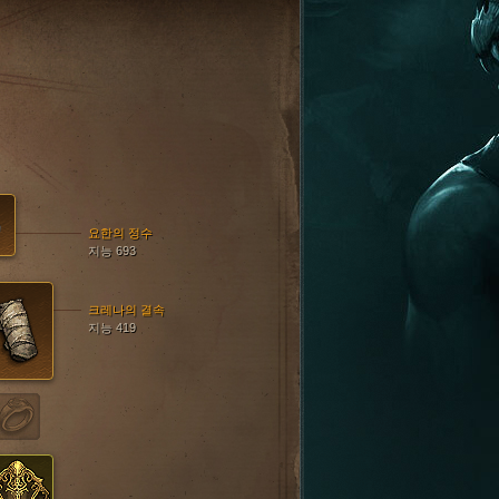
요한의 정수
지능 693
크레나의 결속
지능 419