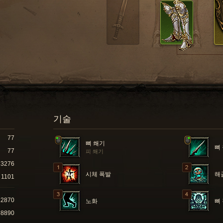
기술
77
뼈 쐐기
뼈
77
피 쐐기
3276
시체 폭발
해
1101
22870
노화
뼈
58890