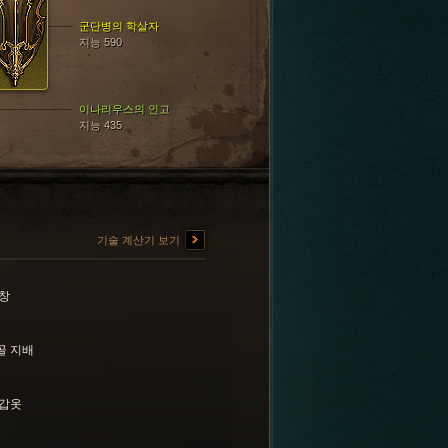
군단병의 학살자
지능 590
이나리우스의 인고
지능 435
기술 계산기 보기
 창
골 지배
 갑옷