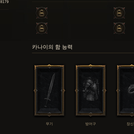
78179
카나이의 함 능력
무기
방어구
장신