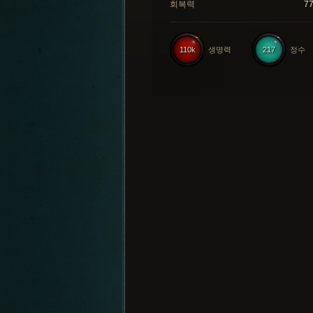
회복력
7
110k
생명력
217
정수