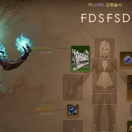
70
(2,065)
강령술사
FDSFSD
라트마의 가시
지능 487
전광석 반지
지능 435