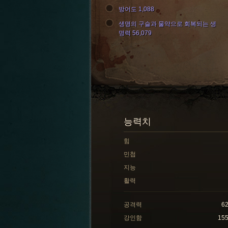
방어도 1,088
생명의 구슬과 물약으로 회복되는 생
명력 56,079
능력치
힘
민첩
지능
활력
공격력
6
강인함
15