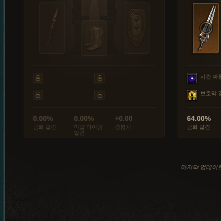
시간 파
보호막 
0.00%
0.00%
+0.00
64.00%
금화 발견
마법 아이템
경험치
금화 발견
발견
마지막 업데이트: 