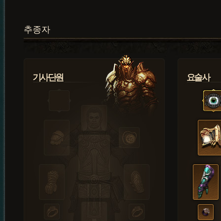
추종자
기사단원
요술사