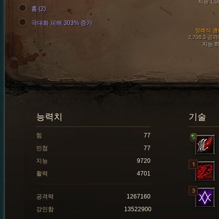
지능 1,0
홈 (2)
극대화 피해 303% 증가
장례식 괭
2,708.3 공
지능 8
능력치
기술
힘
77
민첩
77
지능
9720
활력
4701
공격력
1267160
강인함
13522900