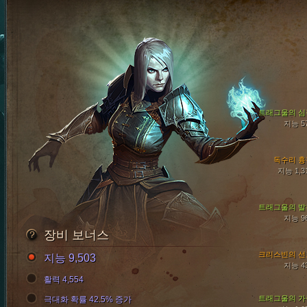
트래그울의 심
지능 5
독수리 흉
지능 1,3
트래그울의 발
지능 9
장비 보너스
크리스빈의 선
지능 9,503
지능 4
활력 4,554
트래그울의 가
극대화 확률 42.5% 증가