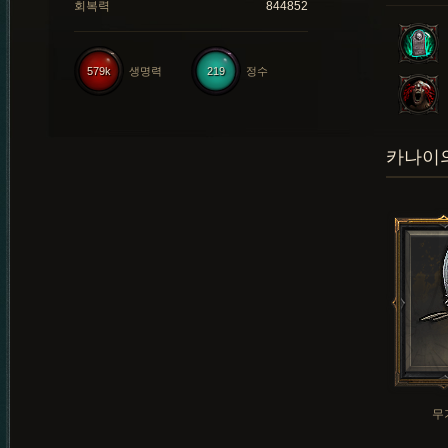
회복력
844852
579k
생명력
219
정수
카나이의
무