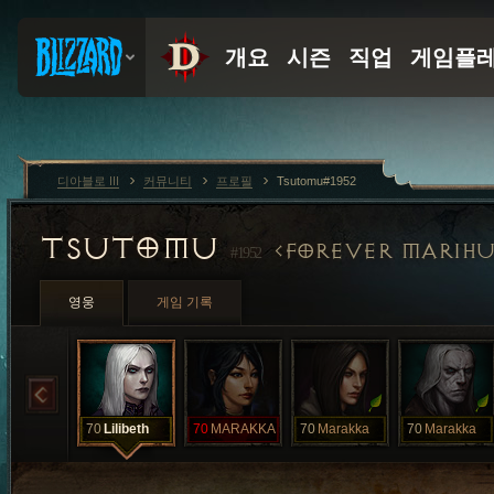
디아블로 III
커뮤니티
프로필
Tsutomu#1952
TSUTOMU
FOREVER MARIH
#1952
영웅
게임 기록
70
Lilibeth
70
MARAKKA
70
Marakka
70
Marakka