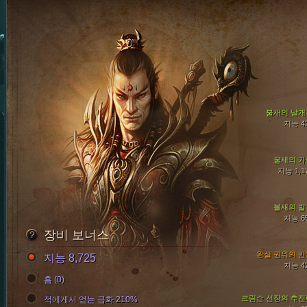
불새의 날개
지능 4
불새의 가
지능 1,1
불새의 발
지능 6
장비 보너스
왕실 권위의 반
지능 8,725
지능 4
홈 (0)
크림슨 선장의 추진
적에게서 얻는 금화 210%