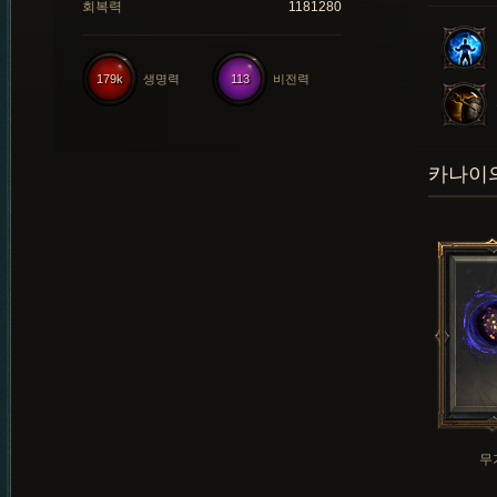
회복력
1181280
179k
생명력
113
비전력
카나이의
무