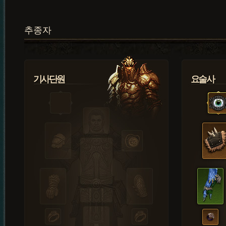
추종자
기사단원
요술사