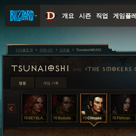
디아블로 III
커뮤니티
프로필
Tsunaioshi#1432
TSUNAIOSHI
THE SMOKERS 
#1432
영웅
게임 기록
70
BEYBLADE
70
Bududu
70
Chispas
70
Flehcas