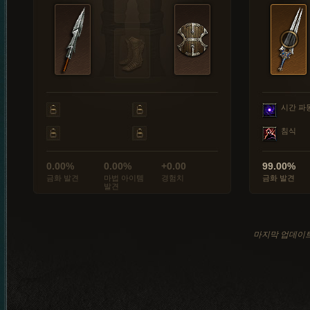
시간 파
침식
0.00%
0.00%
+0.00
99.00%
금화 발견
마법 아이템
경험치
금화 발견
발견
마지막 업데이트: 