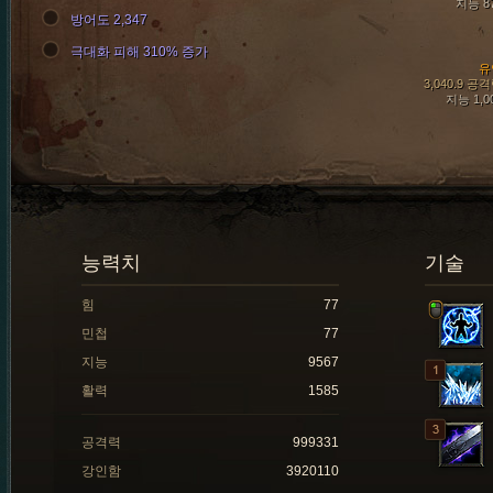
지능 8
방어도 2,347
극대화 피해 310% 증가
유
3,040.9 공
지능 1,0
능력치
기술
힘
77
민첩
77
지능
9567
활력
1585
공격력
999331
강인함
3920110