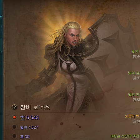
빛의 
힘 4
빛의 심
힘 4
빛의 의
힘 6
장비 보너스
눈동자 반
힘 6,543
힘 5
활력 4,527
크림슨 선장의 추진
홈 (3)