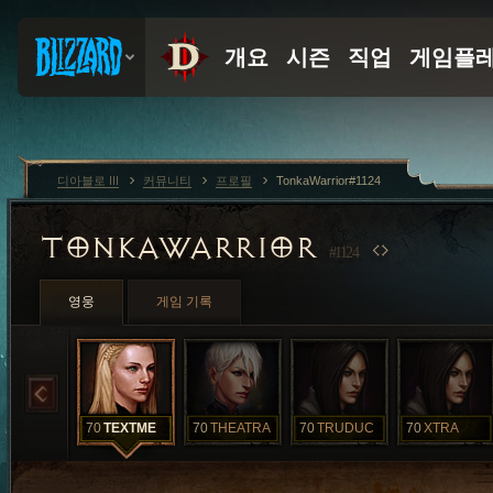
디아블로 III
커뮤니티
프로필
TonkaWarrior#1124
TONKAWARRIOR
#1124
영웅
게임 기록
70
TEXTME
70
THEATRA
70
TRUDUC
70
XTRA