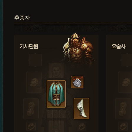
추종자
기사단원
요술사