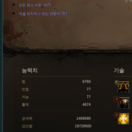
힘 4
모든 원소 저항 +675
적을 처치하고 얻는 경험치 707
능력치
기술
힘
6760
민첩
77
지능
77
활력
4674
공격력
1469090
강인함
19729500