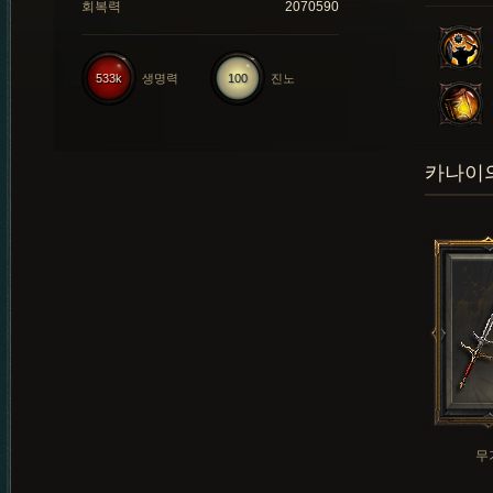
회복력
2070590
533k
생명력
100
진노
카나이의
무