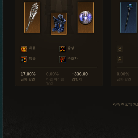
치유
충성
맹습
수호자
17.00%
0.00%
+336.00
0.00%
금화 발견
마법 아이템
경험치
금화 발견
발견
마지막 업데이트: 