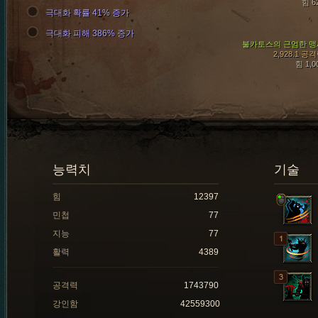
힘 6
극대화 확률 41% 증가
극대화 피해 386% 증가
불카토스의 근엄한 맹
2,928.1 공
힘 1,0
능력치
기술
힘
12397
민첩
77
지능
77
활력
4389
공격력
1743790
강인함
42559300