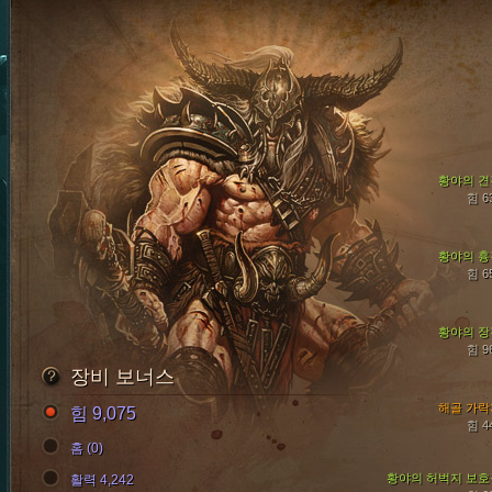
황야의 견
힘 6
황야의 흉
힘 6
황야의 장
힘 9
장비 보너스
해골 가락
힘 9,075
힘 4
홈 (0)
황야의 허벅지 보호
활력 4,242