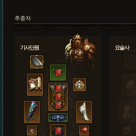
추종자
기사단원
요술사