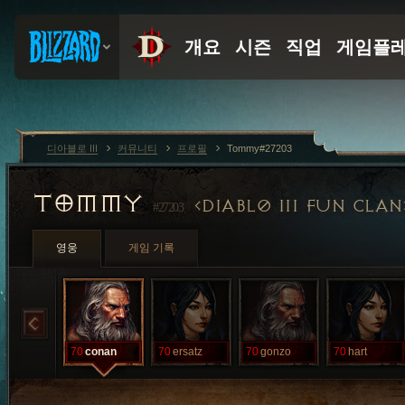
디아블로 III
커뮤니티
프로필
Tommy#27203
TOMMY
DIABL0 III FUN CLAN
#27203
영웅
게임 기록
70
conan
70
ersatz
70
gonzo
70
hart