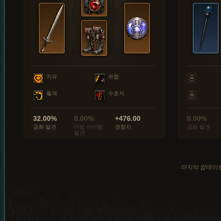
치유
위협
돌격
수호자
32.00%
0.00%
+476.00
0.00%
금화 발견
마법 아이템
경험치
금화 발견
발견
마지막 업데이트: 