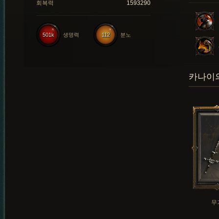
회복력
1593290
501k
생명력
112
분노
카나이의
무