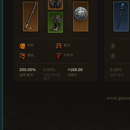
치유
충성
맹습
수호자
200.00%
0.00%
+168.00
0.00%
금화 발견
마법 아이템
경험치
금화 발견
발견
마지막 업데이트: 