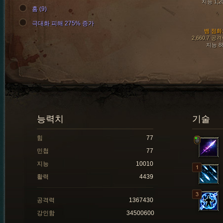
지능 1,2
홈 (9)
극대화 피해 275% 증가
뱀 점화
2,660.7 공
지능 8
능력치
기술
힘
77
민첩
77
지능
10010
활력
4439
공격력
1367430
강인함
34500600