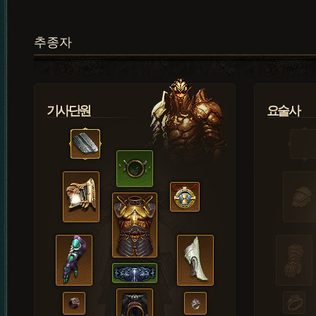
추종자
기사단원
요술사