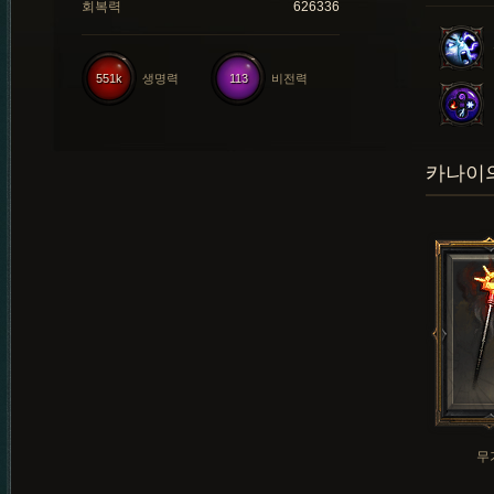
회복력
626336
551k
생명력
113
비전력
카나이의
무