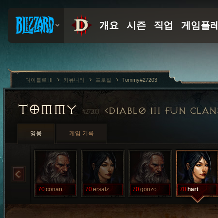
디아블로 III
커뮤니티
프로필
Tommy#27203
TOMMY
DIABL0 III FUN CLAN
#27203
영웅
게임 기록
70
conan
70
ersatz
70
gonzo
70
hart