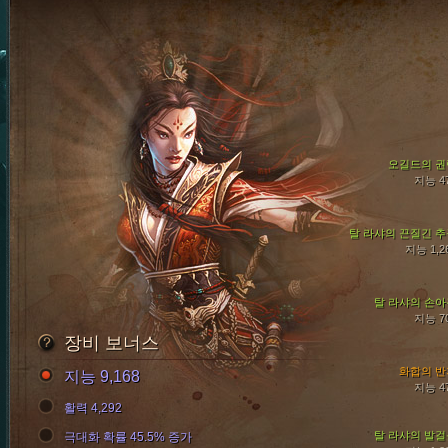
오길드의 권
지능 4
탈 라샤의 끈질긴 추
지능 1,2
탈 라샤의 손아
지능 7
장비 보너스
화합의 반
지능 9,168
지능 4
활력 4,292
탈 라샤의 발걸
극대화 확률 45.5% 증가