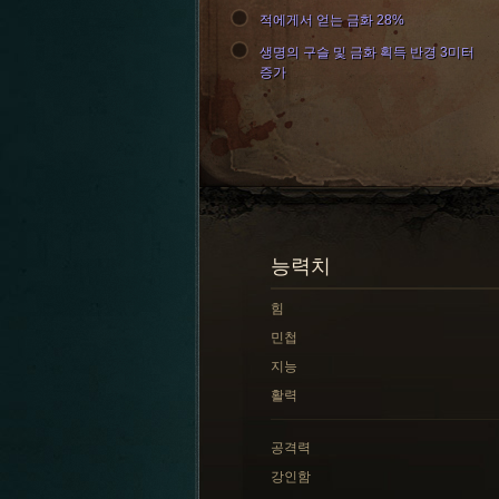
적에게서 얻는 금화 28%
생명의 구슬 및 금화 획득 반경 3미터
증가
능력치
힘
민첩
지능
활력
공격력
강인함