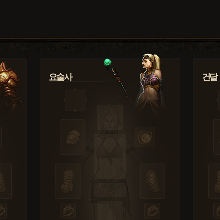
요술사
건달