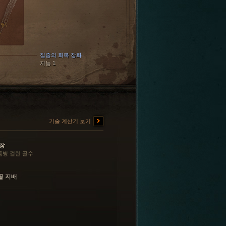
집중의 회복 장화
지능 1
기술 계산기 보기
 창
름병 걸린 골수
골 지배