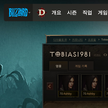
디아블로 III
커뮤니티
프로필
Tobi
TOBIAS1981
#1866
영웅
게임 기록
70
Ashby
70
Ashby
7