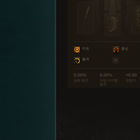
치유
충성
돌격
0.00%
0.00%
+0.00
금화 발견
마법 아이템
경험치
발견