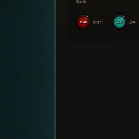
회복력
1948
생명력
200
정수