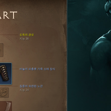
ART
도둑의 관모
지능 36
바늘의 파충류 가죽 소매 장식
집중의 숙련된 노끈
지능 24