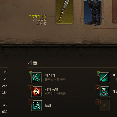
도축자의 악질
52.8 공격력
지능 47
기술
25
뼈 쐐기
뼈
25
급작스러운 충격
마
246
시체 폭발
해
184
피투성이 난장판
4.2
노화
632