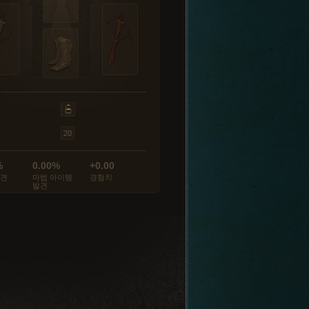
%
0.00%
+0.00
발견
마법 아이템
경험치
발견