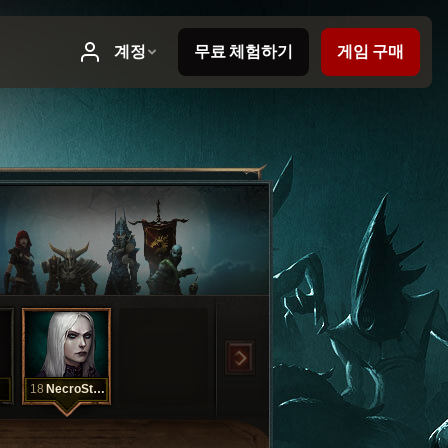
18
NecroStart