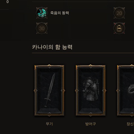
0
죽음의 동력
카나이의 함 능력
무기
방어구
장신