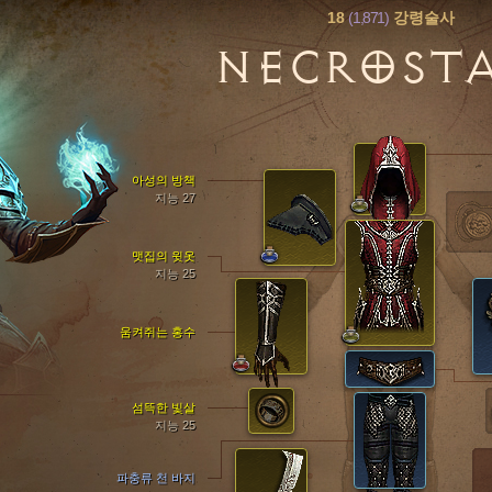
18
(1,871)
강령술사
NECROST
아성의 방책
지능 27
맷집의 윗옷
지능 25
움켜쥐는 홍수
섬뜩한 빛살
지능 25
파충류 천 바지