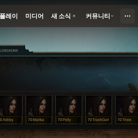
as1981#1866
0
Ashby
70
Marika
70
Polly
70
TrashGurl
70
Trixie