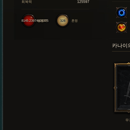
회복력
125597
8145.23974609375
생명력
328
혼령
카나이의
무