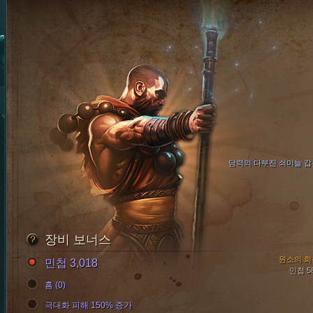
담력의 다부진 쇠미늘 갑
장비 보너스
원소의 회
민첩 3,018
민첩 5
홈 (0)
극대화 피해 150% 증가