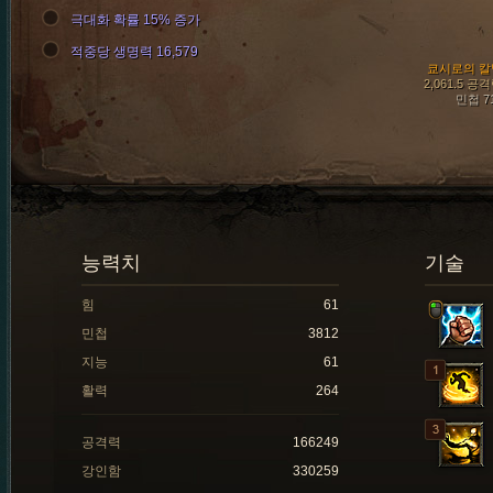
극대화 확률 15% 증가
적중당 생명력 16,579
쿄시로의 칼
2,061.5 공
민첩 7
능력치
기술
힘
61
민첩
3812
지능
61
활력
264
공격력
166249
강인함
330259