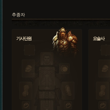
추종자
기사단원
요술사