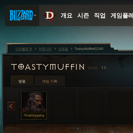
디아블로 III
커뮤니티
프로필
ToastyMuffin#11345
TOASTYMUFFIN
#11345
영웅
게임 기록
70
wrrraaahg