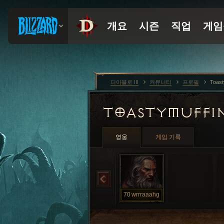
디아블로 III
커뮤니티
프로필
Toast
TOASTYMUFFI
영웅
게임 기록
70
wrrraaahg