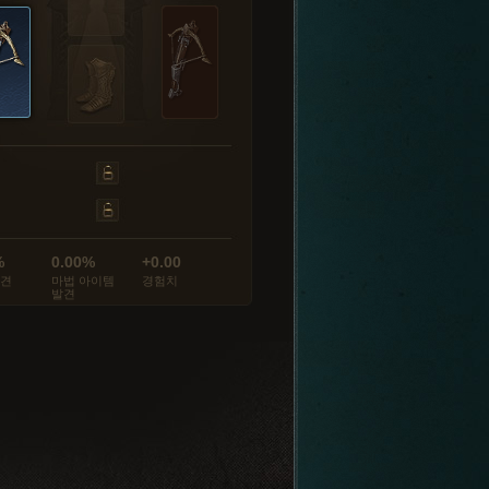
%
0.00%
+0.00
발견
마법 아이템
경험치
발견