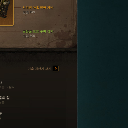
시리의 아홉 번째 가방
민첩 849
골동품 포도 수확 장화
민첩 606
기술 계산기 보기
사
르는 그림자
둠의 힘
스름
수
심