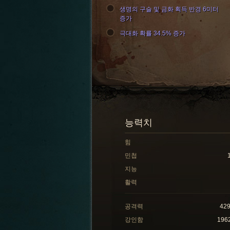
생명의 구슬 및 금화 획득 반경 6미터
증가
극대화 확률 34.5% 증가
능력치
힘
민첩
지능
활력
공격력
42
강인함
196