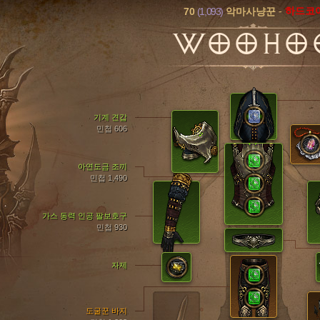
70
(1,093)
-
하드코
악마사냥꾼
WOOHO
기계 견갑
민첩 606
아연도금 조끼
민첩 1,490
가스 동력 인공 팔보호구
민첩 930
자제
도굴꾼 바지