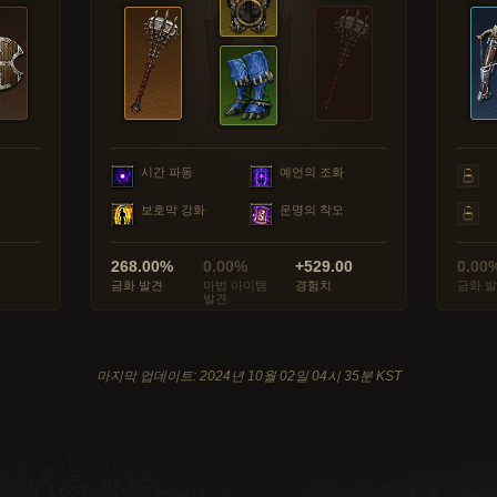
시간 파동
예언의 조화
보호막 강화
운명의 착오
268.00%
0.00%
+529.00
0.00
금화 발견
마법 아이템
경험치
금화 
발견
마지막 업데이트: 2024년 10월 02일 04시 35분 KST