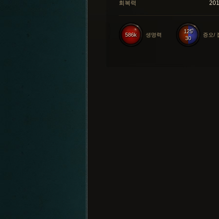
회복력
20
125
586k
생명력
증오/
30