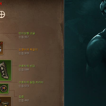
어
O
반이상향 고글
민첩 917
꼬맹이의 목걸이
민첩 978
수호자의 반감
민첩 599
수호자의 칼집 허리띠
민첩 573
집중
민첩 442