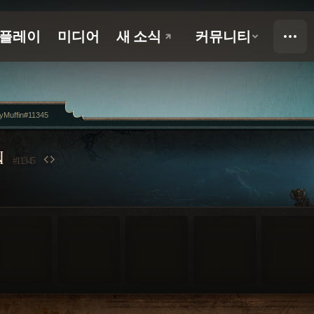
yMuffin#11345
N
#11345