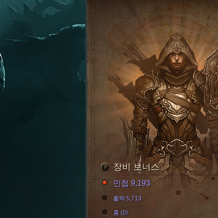
장비 보너스
민첩 9,193
활력 5,713
홈 (0)