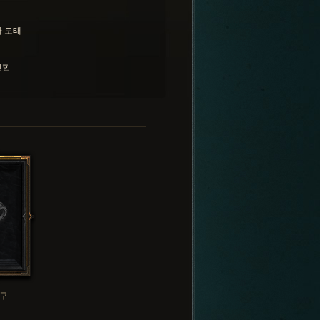
 도태
민함
구