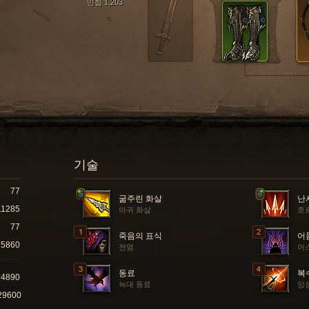
민첩 1,203
기술
77
굶주린 화살
난
11285
아귀 화살
흐
77
죽음의 표식
어
5860
전염
어
동료
복
94890
늑대 동료
앙
29600