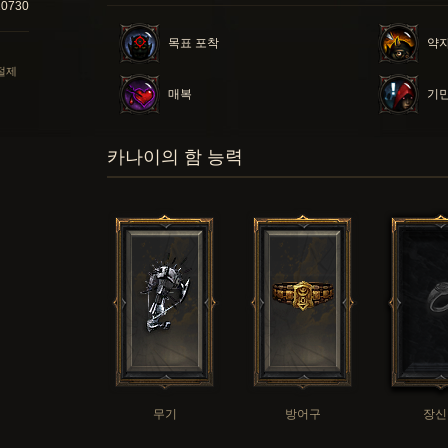
10730
목표 포착
약자
 절제
매복
기
카나이의 함 능력
무기
방어구
장신