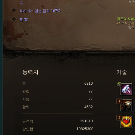
힘 4
소
적에게서 얻는 금화 167%
질주의 도리
홈 (0)
3,457.5 공
힘 9
능력치
기술
힘
6910
민첩
77
지능
77
활력
4682
공격력
291810
강인함
19825300