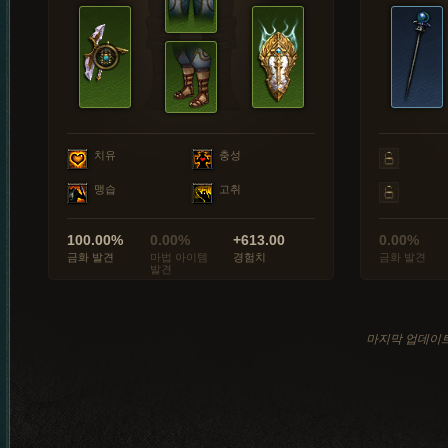
치유
충성
맹습
고취
100.00%
0.00%
+613.00
0.00%
금화 발견
마법 아이템
경험치
금화 발견
발견
마지막 업데이트: 