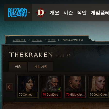
디아블로 III
커뮤니티
프로필
TheKraken#11493
THEKRAKEN
#11493
영웅
게임 기록
70
Comet
70
DontDye
70
GiddyUpToo
70
JoanOfArc