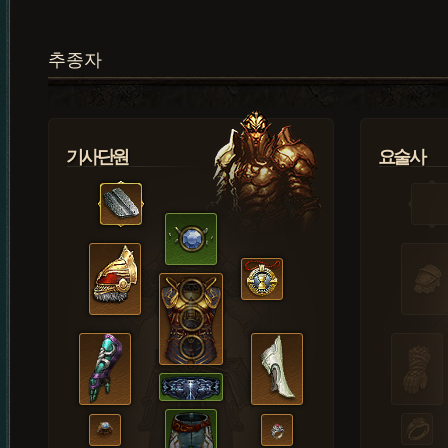
추종자
기사단원
요술사