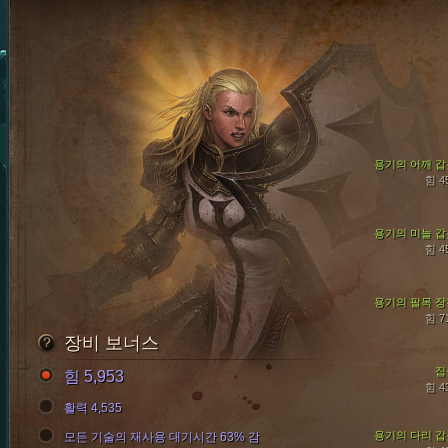
용기의 어깨 갑
힘 4
용기의 미늘 갑
힘 4
용기의 팔목 장
힘 7
장비 보너스
집
힘 5,953
힘 4
활력 4,535
용기의 다리 갑
모든 기술의 재사용 대기시간 63% 감