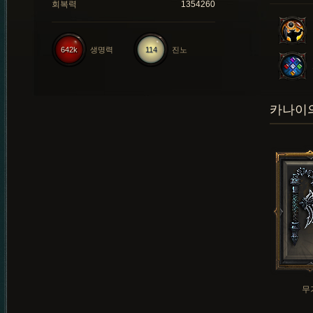
회복력
1354260
642k
생명력
114
진노
카나이의
무