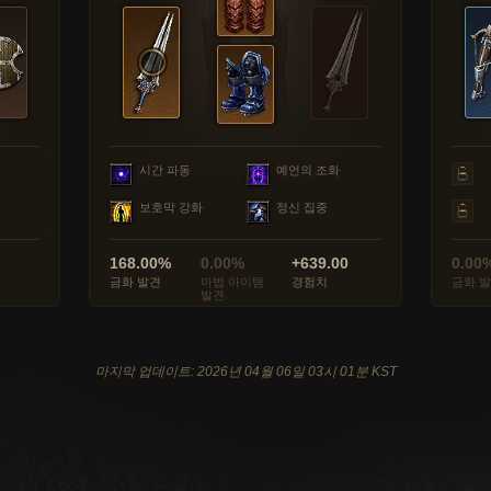
시간 파동
예언의 조화
보호막 강화
정신 집중
168.00%
0.00%
+639.00
0.00
금화 발견
마법 아이템
경험치
금화 
발견
마지막 업데이트: 2026년 04월 06일 03시 01분 KST