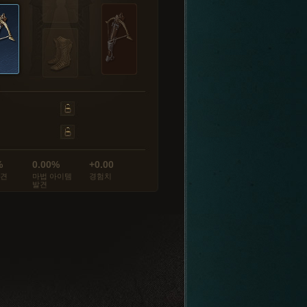
%
0.00%
+0.00
발견
마법 아이템
경험치
발견