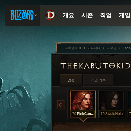
디아블로 III
커뮤니티
프로필
TheK
THEKABUTOKI
영웅
게임 기록
70
PinkCanoe
70
SwoleHole
7