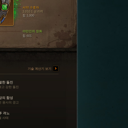
서약 수호자
3,010.1 공격력
힘 1,000
야만인의 장화
힘 601
기술 계산기 보기
렬한 돌진
세고 강한 돌진
장의 함성
전 용사의 경고
투 격노
혈 사태