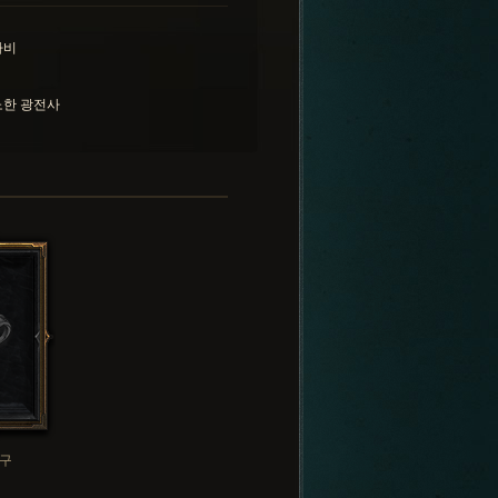
자비
노한 광전사
구