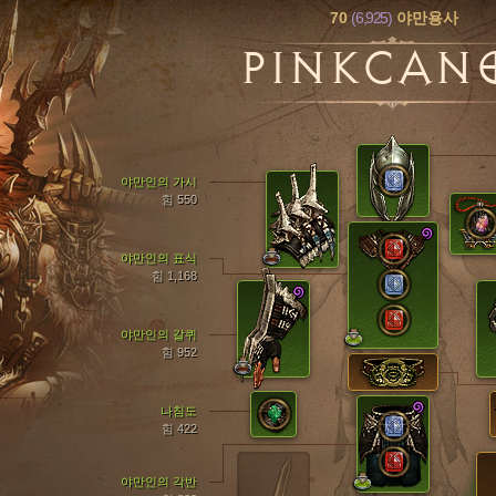
70
(6,925)
야만용사
PINKCAN
야만인의 가시
힘 550
야만인의 표식
힘 1,168
야만인의 갈퀴
힘 952
나침도
힘 422
야만인의 각반