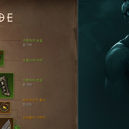
OE
수호자의 눈길
힘 706
모험가의 서약
수호자의 반감
힘 480
자타공인의 용사
힘 635
강대함의 가락지