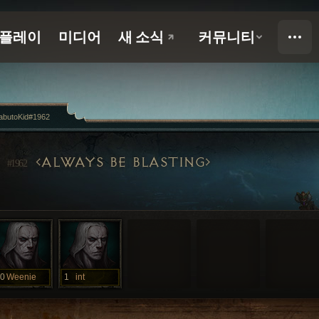
abutoKid#1962
D
ALWAYS BE BLASTING
#1962
0
Weenie
1
int