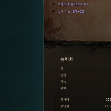
극대화 확률 41.5% 증가
모든 원소 저항 +638
능력치
힘
민첩
지능
활력
공격력
39
강인함
171