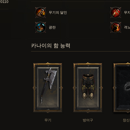
20110
무기의 달인
무
광란
격
카나이의 함 능력
무기
방어구
장신