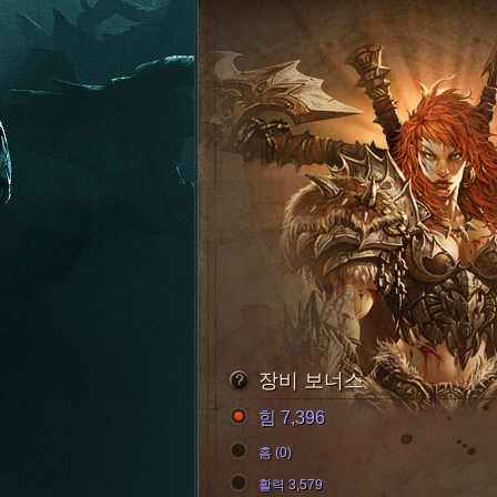
장비 보너스
힘 7,396
홈 (0)
활력 3,579