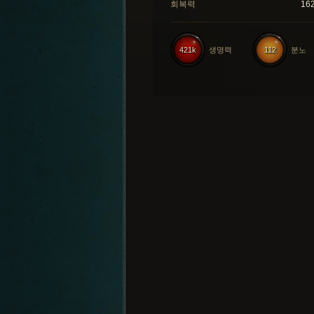
회복력
16
421k
생명력
112
분노