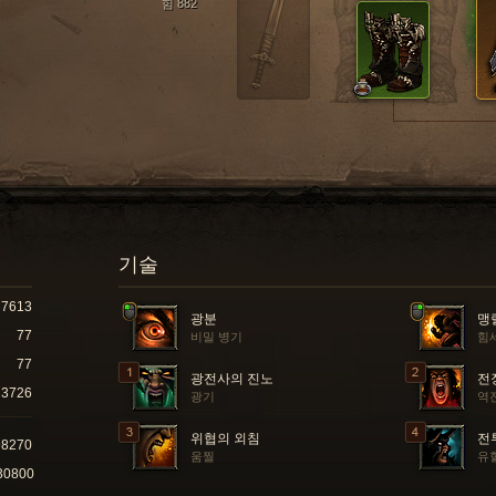
힘 882
기술
7613
광분
맹
77
비밀 병기
힘
77
광전사의 진노
전
3726
광기
역
위협의 외침
전
98270
움찔
유
30800