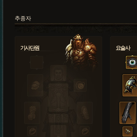
추종자
기사단원
요술사