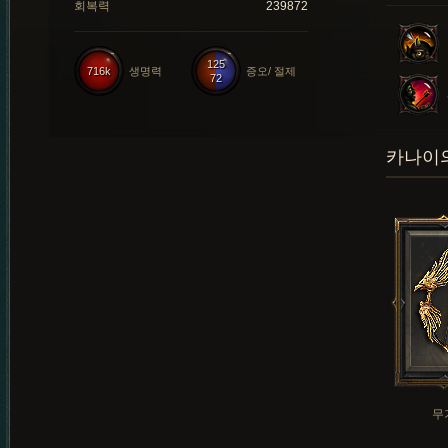
회복력
239872
125
716k
생명력
증오/ 절제
72
카나이의
무