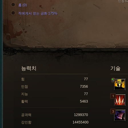
민첩 6
홈 (0)
적에게서 얻는 금화 175%
능력치
기술
힘
77
민첩
7356
지능
77
활력
5463
공격력
1299370
강인함
14455400