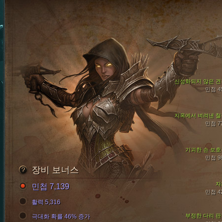
신성화되지 않은 견
민첩 4
지옥에서 벼려낸 철
민첩 7
기괴한 손 보호
민첩 9
장비 보너스
자
민첩 7,139
민첩 4
활력 5,316
부정한 다리 판
극대화 확률 46% 증가