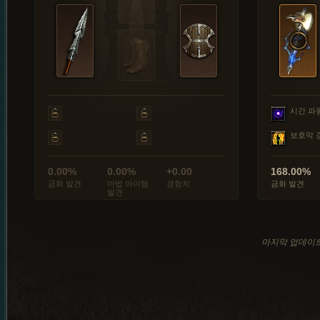
시간 파
보호막 
0.00%
0.00%
+0.00
168.00%
금화 발견
마법 아이템
경험치
금화 발견
발견
마지막 업데이트: 