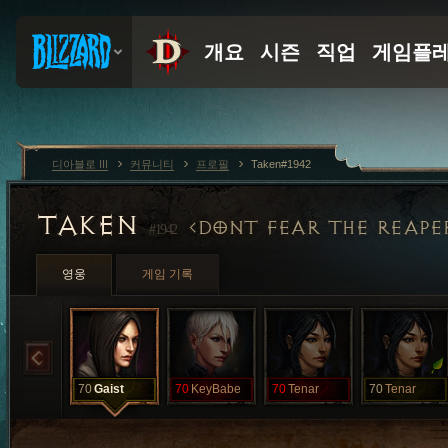
디아블로 III
커뮤니티
프로필
Taken#1942
TAKEN
DONT FEAR THE REAPE
#1942
영웅
게임 기록
70
Gaist
70
KeyBabe
70
Tenar
70
Tenar