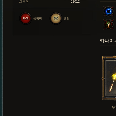
회복력
52012
200k
생명력
300
혼령
카나이의
무