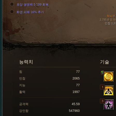
초당 생명력 5,109 회복
화염 피해 16% 추가
막시무
3,785.8 공
민첩 1,3
능력치
기술
힘
77
민첩
2065
지능
77
활력
1997
공격력
45.59
강인함
547960