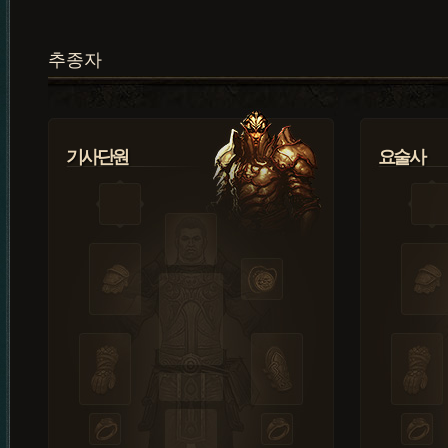
추종자
기사단원
요술사