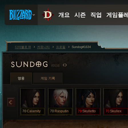
디아블로 III
커뮤니티
프로필
Sundog#1634
SUNDOG
#1634
영웅
게임 기록
70
Calamity
70
Rasputin
70
Skulletto
70
Skullex