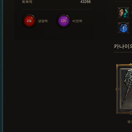
회복력
43266
15k
생명력
120
비전력
카나이의
무