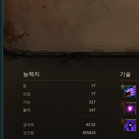
능력치
기술
힘
77
민첩
77
지능
217
활력
147
공격력
43.32
강인함
455810