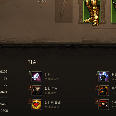
힘 499
기술
9196
정의
천
77
추적의 망치
균
77
철갑 피부
군
3621
강철 피부
인
희망의 율법
아
15460
천사의 날개
선
40300