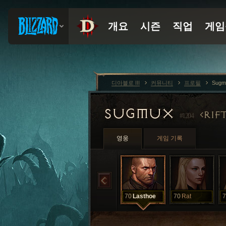
디아블로 III
커뮤니티
프로필
Sugm
SUGMUX
RIF
#1204
영웅
게임 기록
70
Lasthoe
70
Rat
7