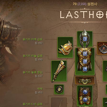
70
(2,164)
성전사
LASTHO
용기의 어깨 갑옷
힘 492
용기의 미늘 갑옷
힘 490
용기의 팔목 장갑
힘 637
자제
힘 451
용기의 다리 갑옷