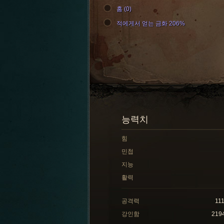
홈 (0)
적에게서 얻는 금화 206%
능력치
힘
민첩
지능
활력
공격력
11
강인함
219