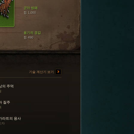
군마 방패
힘 1,000
용기의 경갑
힘 490
기술 계산기 보기
상의 주먹
열
마 질주
내
카라트의 용사
지자