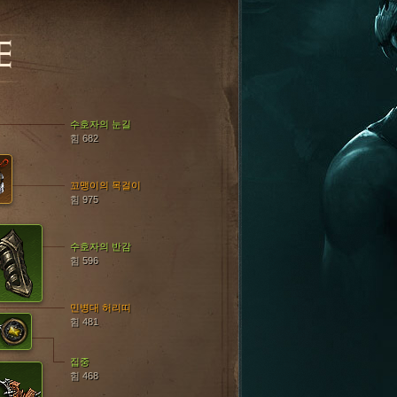
E
수호자의 눈길
힘 682
꼬맹이의 목걸이
힘 975
수호자의 반감
힘 596
민병대 허리띠
힘 481
집중
힘 468