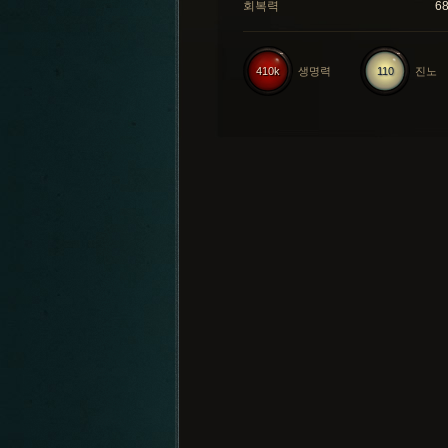
회복력
6
410k
생명력
110
진노