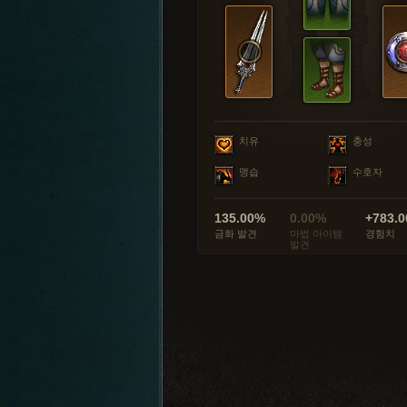
치유
충성
맹습
수호자
135.00%
0.00%
+783.0
금화 발견
마법 아이템
경험치
발견