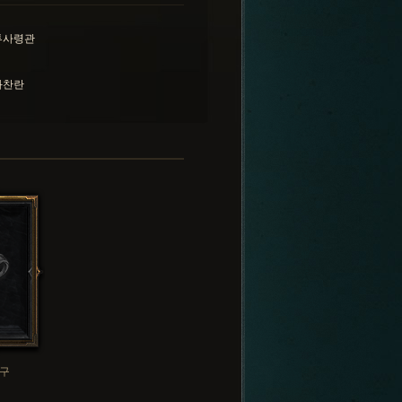
투사령관
화찬란
구