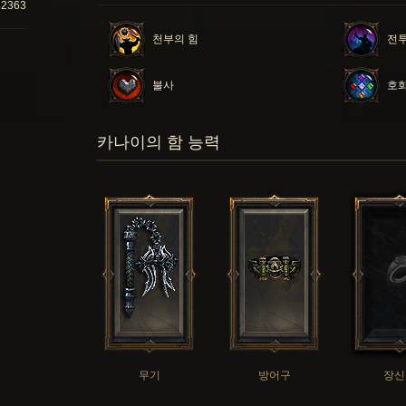
82363
천부의 힘
전
불사
호
카나이의 함 능력
무기
방어구
장신