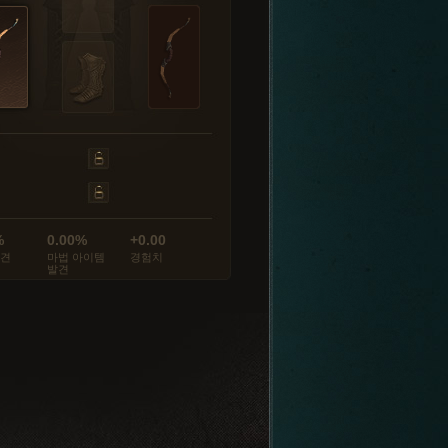
%
0.00%
+0.00
발견
마법 아이템
경험치
발견