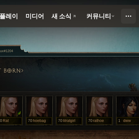
ux#1204
T BORN
0
Rat
70
hoebag
70
lilratgirl
70
rathoe
1
dww