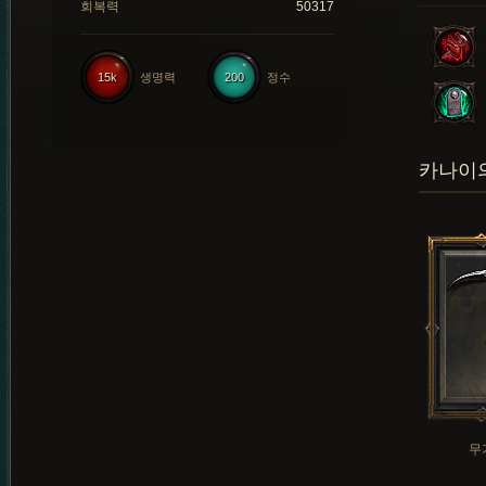
회복력
50317
15k
생명력
200
정수
카나이의
무