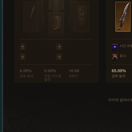
시간 파
침식
0.00%
0.00%
+0.00
65.00%
금화 발견
마법 아이템
경험치
금화 발견
발견
마지막 업데이트: 