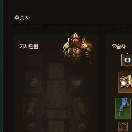
추종자
기사단원
요술사