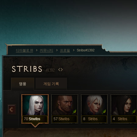
디아블로 III
커뮤니티
프로필
Stribs#1392
STRIBS
#1392
영웅
게임 기록
70
Stwibs
57
Stwibs
8
Stribs
4
Stribs