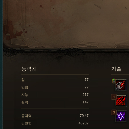
능력치
기술
힘
77
민첩
77
지능
217
활력
147
공격력
79.47
강인함
48237