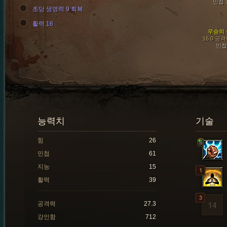
민첩 
초당 생명력 9 회복
활력 16
우승의 
16.0 공
민첩
능력치
기술
힘
26
민첩
61
지능
15
활력
39
공격력
27.3
강인함
712