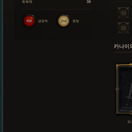
회복력
39
458
생명력
250
혼령
카나이의
무