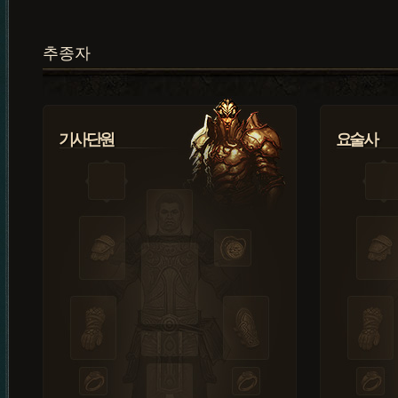
추종자
기사단원
요술사