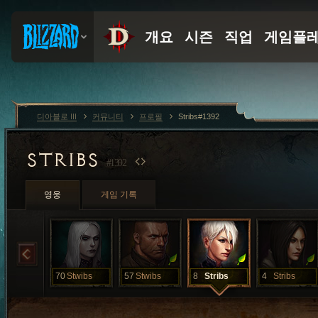
디아블로 III
커뮤니티
프로필
Stribs#1392
STRIBS
#1392
영웅
게임 기록
70
Stwibs
57
Stwibs
8
Stribs
4
Stribs