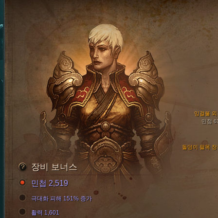
잉걸불 외
민첩 6
돌덩이 팔목 장
장비 보너스
민첩 2,519
극대화 피해 151% 증가
활력 1,601