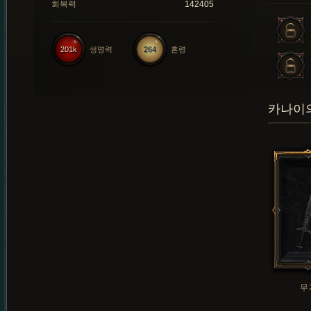
회복력
142405
201k
생명력
264
혼령
카나이의
무