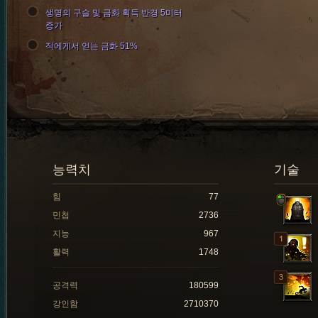
생명의 구슬 및 금화 획득 반경 5미터
증가
적에게서 얻는 금화 51%
능력치
기술
힘
77
민첩
2736
지능
967
활력
1748
공격력
180599
강인함
2710370