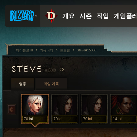
디아블로 III
커뮤니티
프로필
Steve#15308
STEVE
#15308
영웅
게임 기록
70
lol
70
lol
70
lol
14
lol