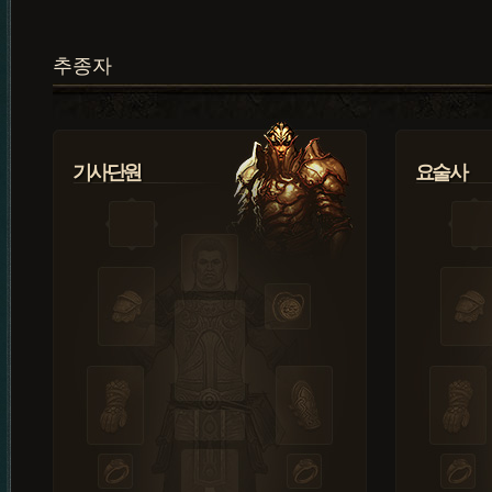
추종자
기사단원
요술사