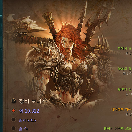
황야의 견
힘 6
황야의 흉
힘 1,4
황야의 장
힘 9
장비 보너스
강대함의 가락
힘 10,612
힘 6
활력 5,815
황야의 허벅지 보호
홈 (0)