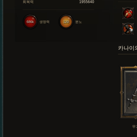
회복력
1955640
686k
생명력
120
분노
카나이의
무