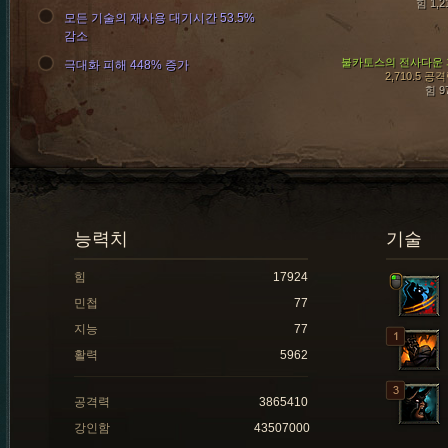
힘 1,2
모든 기술의 재사용 대기시간 53.5%
감소
불카토스의 전사다운 
극대화 피해 448% 증가
2,710.5 공
힘 9
능력치
기술
힘
17924
민첩
77
지능
77
활력
5962
공격력
3865410
강인함
43507000