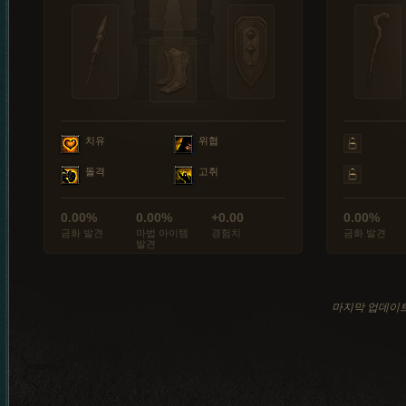
치유
위협
돌격
고취
0.00%
0.00%
+0.00
0.00%
금화 발견
마법 아이템
경험치
금화 발견
발견
마지막 업데이트: 