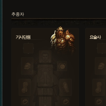
추종자
기사단원
요술사