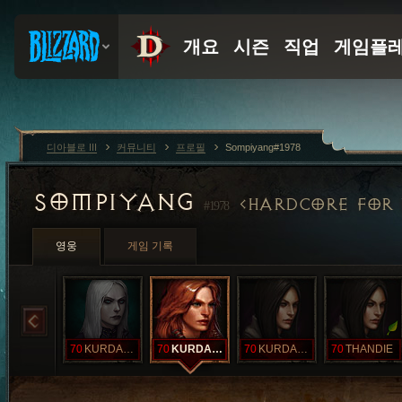
디아블로 III
커뮤니티
프로필
Sompiyang#1978
SOMPIYANG
HARDCORE FOR 
#1978
영웅
게임 기록
70
KURDAPYA
70
KURDAPYA
70
KURDAPYA
70
THANDIE