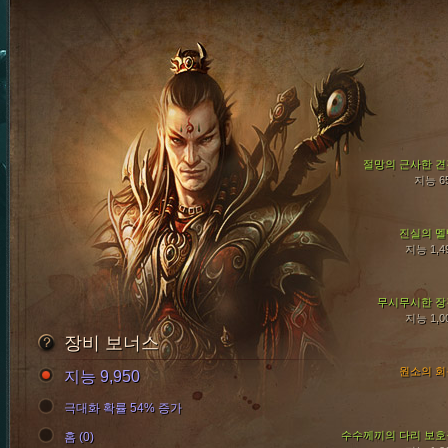
절망의 근사한 견
지능 6
진실의 멜
지능 1,4
무시무시한 장
지능 1,0
장비 보너스
원소의 회
지능 9,950
극대화 확률 54% 증가
수수께끼의 다리 보호
홈 (0)