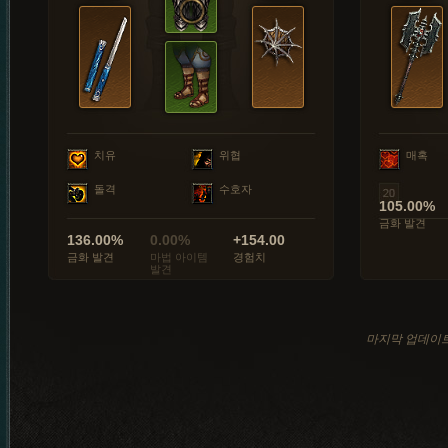
치유
위협
매혹
돌격
수호자
105.00%
금화 발견
136.00%
0.00%
+154.00
금화 발견
마법 아이템
경험치
발견
마지막 업데이트: 