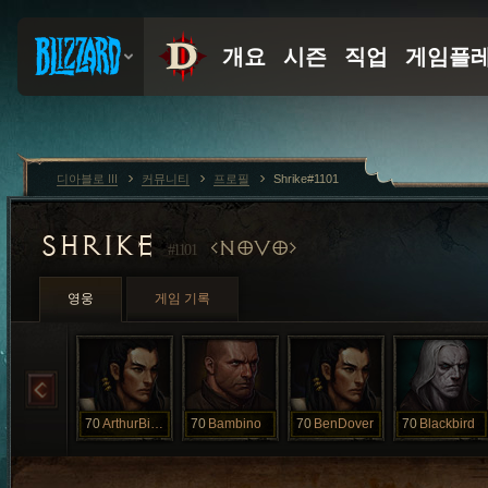
디아블로 III
커뮤니티
프로필
Shrike#1101
SHRIKE
NOVO
#1101
영웅
게임 기록
70
ArthurBishop
70
Bambino
70
BenDover
70
Blackbird