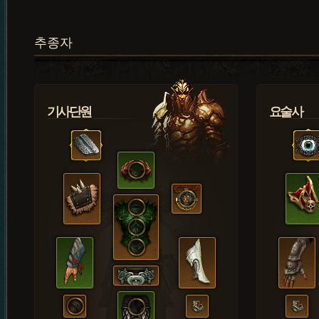
추종자
기사단원
요술사