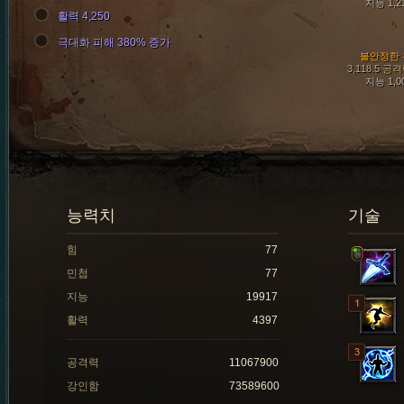
지능 1,2
활력 4,250
극대화 피해 380% 증가
불안정한 
3,118.5 공
지능 1,0
능력치
기술
힘
77
민첩
77
지능
19917
활력
4397
공격력
11067900
강인함
73589600