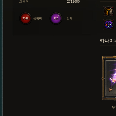
회복력
2712680
739k
생명력
128
비전력
카나이의
무