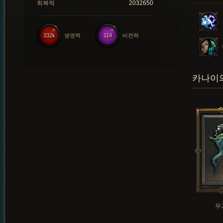
회복력
2032650
332k
생명력
114
비전력
카나이의
무