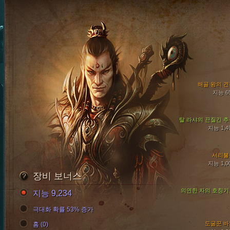
해골 왕의 견
지능 6
탈 라샤의 끈질긴 추
지능 1,4
서리불
지능 1,0
장비 보너스
의연한 자의 호칭기
지능 9,234
극대화 확률 53% 증가
도굴꾼 바
홈 (0)