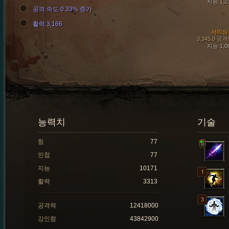
지능 1,2
공격 속도 0.33% 증가
활력 3,166
서리심
3,345.0 공
지능 1,0
능력치
기술
힘
77
민첩
77
지능
10171
활력
3313
공격력
12418000
강인함
43842900