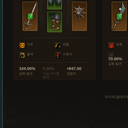
치유
위협
매혹
돌격
수호자
70.00%
금화 발견
104.00%
0.00%
+847.00
금화 발견
마법 아이템
경험치
발견
마지막 업데이트: 