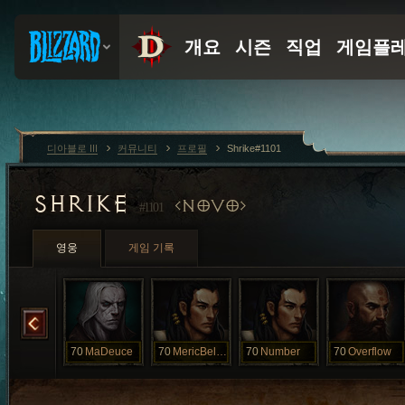
디아블로 III
커뮤니티
프로필
Shrike#1101
SHRIKE
NOVO
#1101
영웅
게임 기록
Leonidas
70
MaDeuce
70
MericBelasco
70
Number
70
Overflow