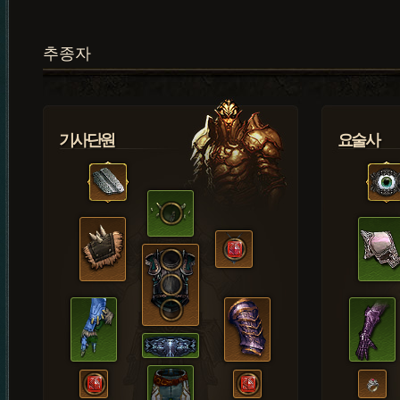
추종자
기사단원
요술사