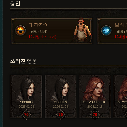
장인
대장장이
보석
–
레벨 (일반)
–
레벨 (
12
레벨 (하드코어)
12
레벨 
쓰러진 영웅
Shenuts
Shenuts
SEASONALHC
SEAS
2025.02.04
2024.11.08
2023.10.18
202
70
70
70