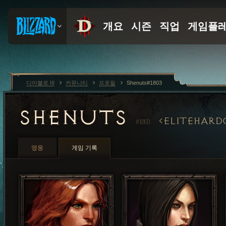
디아블로 III
커뮤니티
프로필
Shenuts#1803
SHENUTS
ELITEHARD
#1803
영웅
게임 기록