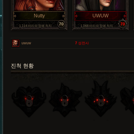
Nutty
UWUW
70
70
1,114 마리의 정예 처치
1,068 마리의 정예 처치
uwuw
7
성전사
진척 현황