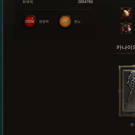
회복력
2854760
1055k
생명력
100
분노
카나이의
무