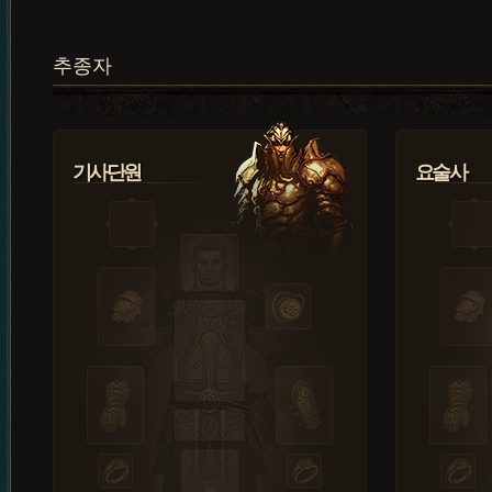
추종자
기사단원
요술사