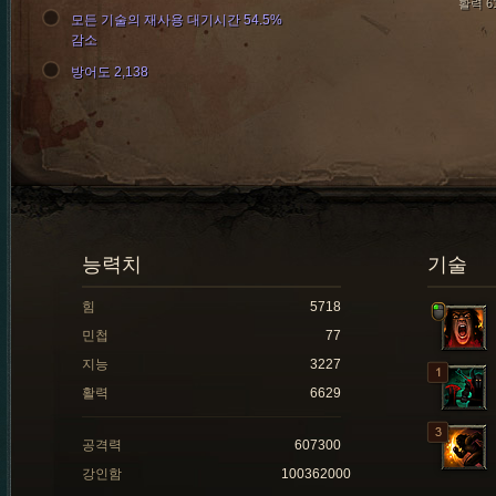
활력 6
모든 기술의 재사용 대기시간 54.5%
감소
방어도 2,138
능력치
기술
힘
5718
민첩
77
지능
3227
활력
6629
공격력
607300
강인함
100362000