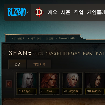
디아블로 III
커뮤니티
프로필
Shane#14975
SHANE
BASELINEGAY PORTRAI
#14975
영웅
게임 기록
70
Easye
70
Easye
70
Easyemonk
70
Envious