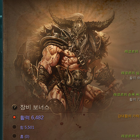
래코르의 
래코르의 심
활력 4
래코르의 손목 싸
활력 7
장비 보너스
강대함의 가락
활력 6,482
힘 5,501
래코르의 바
홈 (0)