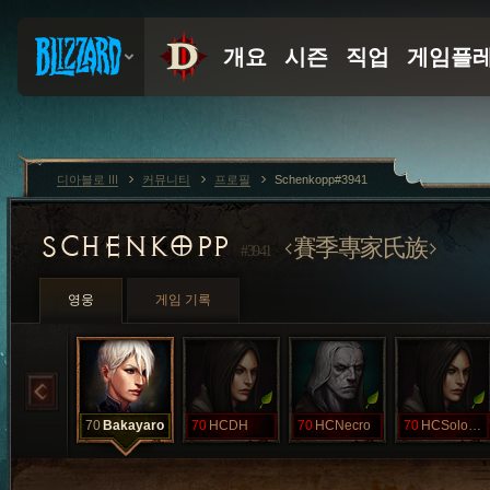
디아블로 III
커뮤니티
프로필
Schenkopp#3941
SCHENKOPP
賽季專家氏族
#3941
영웅
게임 기록
70
Bakayaro
70
HCDH
70
HCNecro
70
HCSoloDH