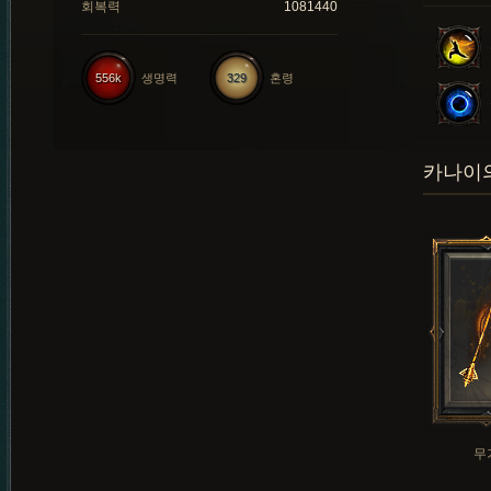
회복력
1081440
556k
생명력
329
혼령
카나이의
무