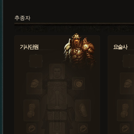
추종자
기사단원
요술사