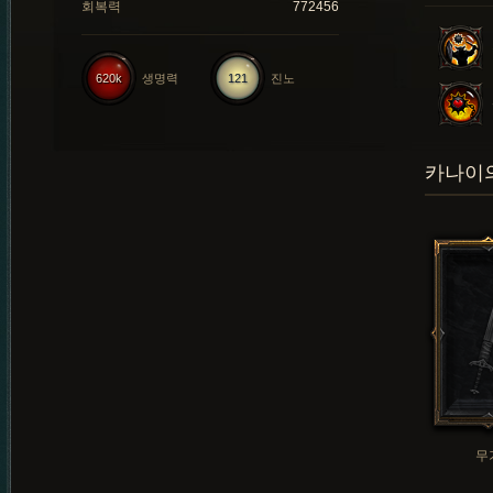
회복력
772456
620k
생명력
121
진노
카나이의
무