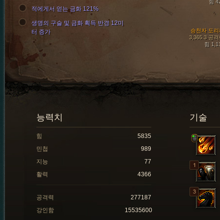
힘 4
적에게서 얻는 금화 121%
생명의 구슬 및 금화 획득 반경 12미
승천자 도리
터 증가
3,365.3 공
힘 1,1
능력치
기술
힘
5835
민첩
989
지능
77
활력
4366
공격력
277187
강인함
15535600