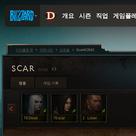
디아블로 III
커뮤니티
프로필
Scar#13563
SCAR
#13563
영웅
게임 기록
70
Dead
70
scar
2
Loser