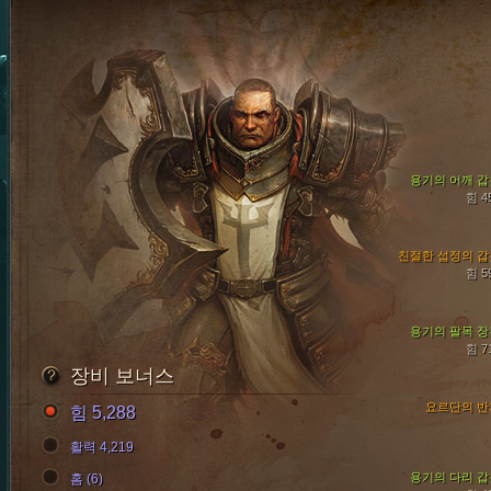
용기의 어깨 갑
힘 4
친절한 섭정의 갑
힘 5
용기의 팔목 장
힘 7
장비 보너스
요르단의 반
힘 5,288
활력 4,219
용기의 다리 갑
홈 (6)