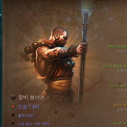
속죄의 어깨덧
민첩 4
인나의 광대한 영
민첩 4
인나의 손아
민첩 6
장비 보너스
원소의 회
민첩 7,301
민첩 4
활력 4,817
인나의 극
모든 원소 저항 +803