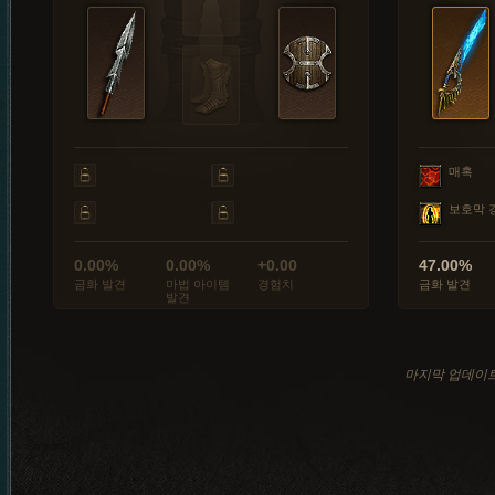
매혹
보호막 
0.00%
0.00%
+0.00
47.00%
금화 발견
마법 아이템
경험치
금화 발견
발견
마지막 업데이트: 