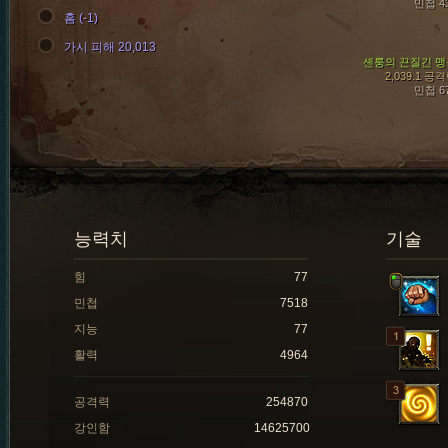
민첩 4
홈 (-1)
가시 피해 20,013
셴룽의 끈질긴 맹
2,039.1 공
민첩 6
능력치
기술
힘
77
민첩
7518
지능
77
활력
4964
공격력
254870
강인함
14625700