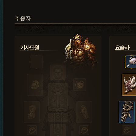
추종자
기사단원
요술사