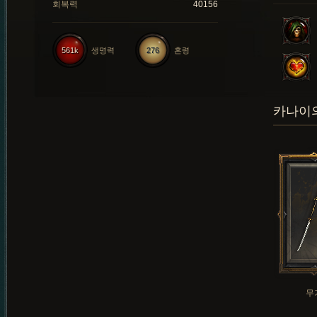
회복력
40156
561k
생명력
276
혼령
카나이의
무