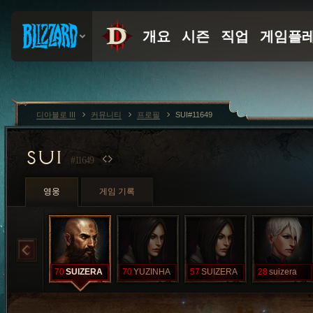
디아블로 III
커뮤니티
프로필
SUI#11649
SUI
#11649
영웅
게임 기록
70
SUIZERA
70
YUZINHA
57
SUIZERA
28
suizera