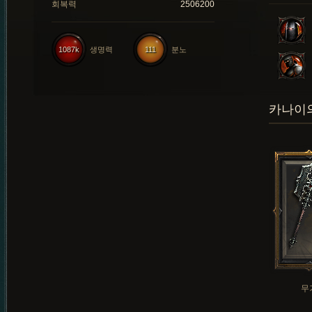
회복력
2506200
1087k
생명력
111
분노
카나이의
무