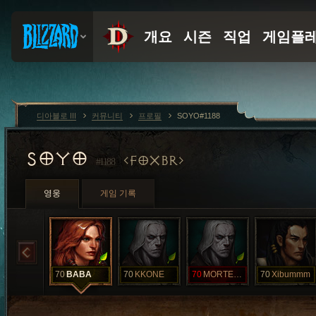
디아블로 III
커뮤니티
프로필
SOYO#1188
SOYO
FOXBR
#1188
영웅
게임 기록
70
BABA
70
KKONE
70
MORTEUM
70
Xibummm