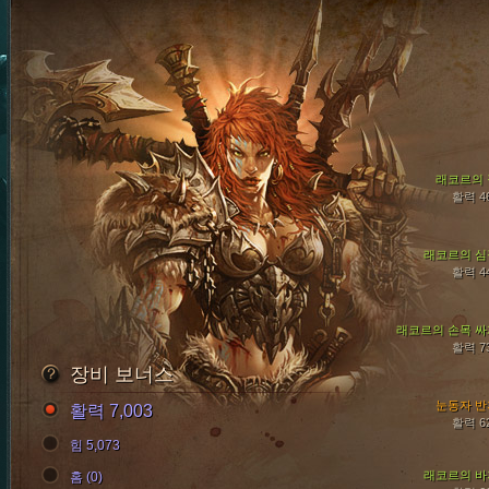
래코르의 
활력 4
래코르의 심
활력 4
래코르의 손목 싸
활력 7
장비 보너스
눈동자 반
활력 7,003
활력 6
힘 5,073
래코르의 바
홈 (0)