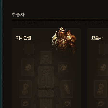
추종자
기사단원
요술사