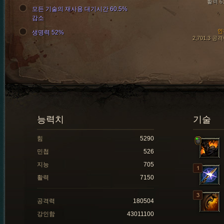
활력 6
모든 기술의 재사용 대기시간 60.5%
감소
인
생명력 52%
2,701.3 공
능력치
기술
힘
5290
민첩
526
지능
705
활력
7150
공격력
180504
강인함
43011100