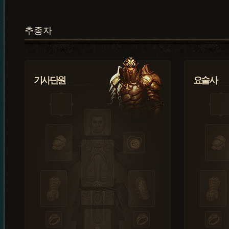
추종자
기사단원
요술사