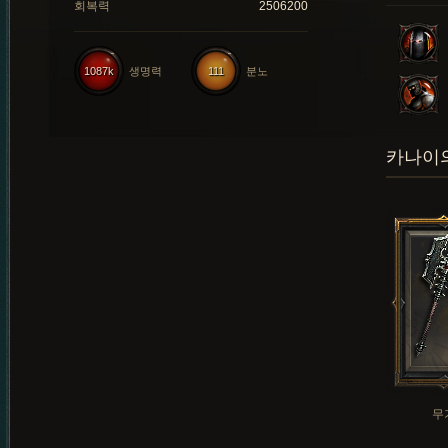
회복력
2506200
1087k
생명력
111
분노
카나이의
무