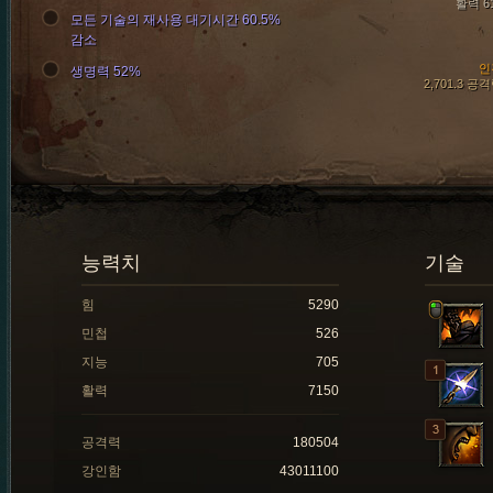
활력 6
모든 기술의 재사용 대기시간 60.5%
감소
인
생명력 52%
2,701.3 공
능력치
기술
힘
5290
민첩
526
지능
705
활력
7150
공격력
180504
강인함
43011100