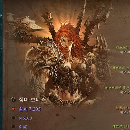
래코르의 
활력 4
래코르의 심
활력 4
래코르의 손목 싸
활력 7
장비 보너스
눈동자 반
활력 7,003
활력 6
힘 5,073
래코르의 바
홈 (0)