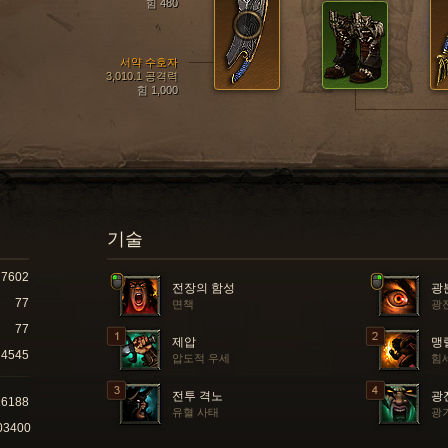
힘 480
서약 수호자
3,010.1 공격력
힘 1,000
기술
7602
전장의 함성
광
77
면책
광
77
제압
맹
4545
압도적 우세
힘
전투 격노
광
26188
유혈 사태
광
03400