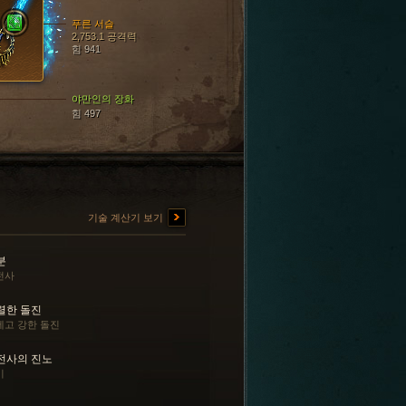
푸른 서슬
2,753.1 공격력
힘 941
야만인의 장화
힘 497
기술 계산기 보기
분
전사
렬한 돌진
세고 강한 돌진
전사의 진노
기