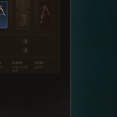
%
0.00%
+0.00
발견
마법 아이템
경험치
발견