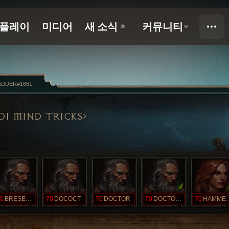
DDER#1661
DI MIND TRICKS
0
BRESERKER
70
DOCOCT
70
DOCTOR
70
DOCTORBOB
70
HAMME