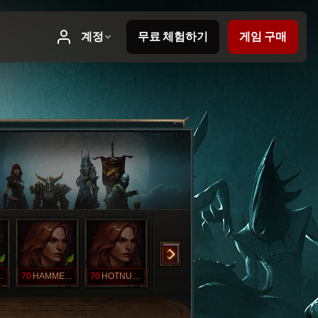
RCHIC
70
HAMMERIT
70
HOTNURSE
70
HUNTRESS
70
HUNTRESSTO
70