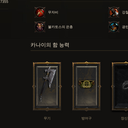
67355
무자비
강철
불카토스의 은총
광
카나이의 함 능력
무기
방어구
장신