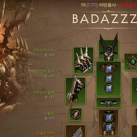
70
(7,777)
-
하드코
야만용사
BADAZZ
야만인의 가시
힘 484
야만인의 표식
힘 649
야만인의 갈퀴
힘 747
나침도
힘 470
도굴꾼 바지