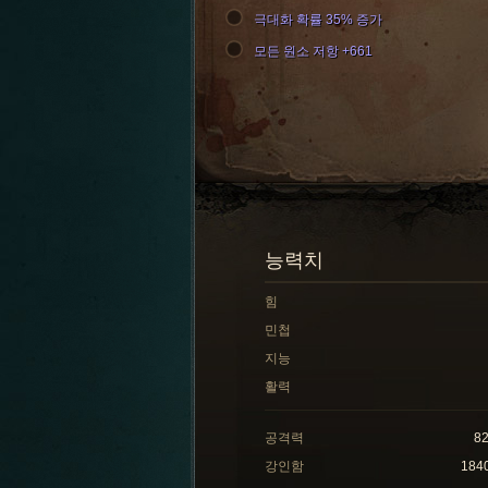
극대화 확률 35% 증가
모든 원소 저항 +661
능력치
힘
민첩
지능
활력
공격력
8
강인함
184