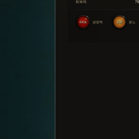
회복력
7
641k
생명력
100
분노