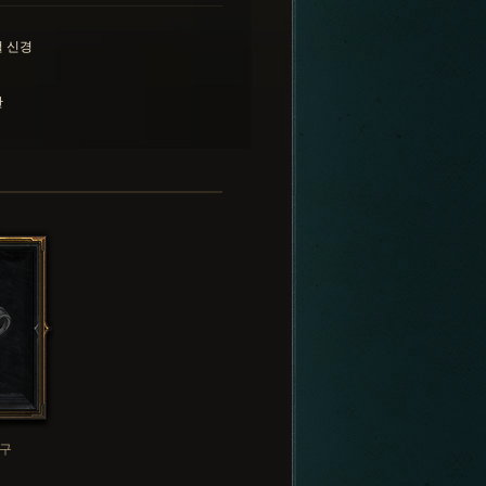
 신경
란
구