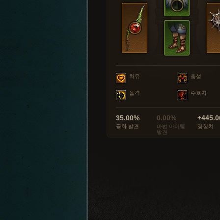
치유
충성
돌격
수호자
35.00%
0.00%
+445.0
금화 발견
마법 아이템
경험치
발견