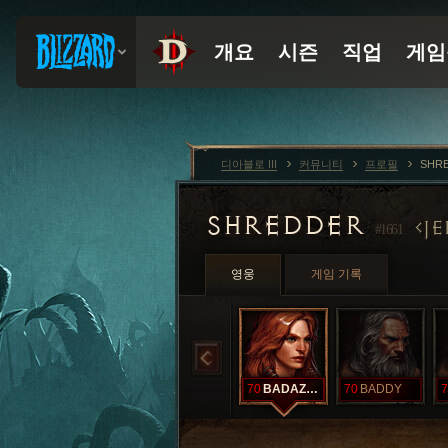
디아블로 III
커뮤니티
프로필
SHRE
SHREDDER
JE
#1661
영웅
게임 기록
70
BADAZZZZ
70
BADDY
7