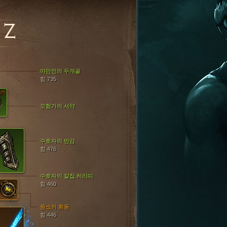
어
ZZ
야만인의 두개골
힘 735
모험가의 서약
수호자의 반감
힘 476
수호자의 칼집 허리띠
힘 460
원소의 회동
힘 446