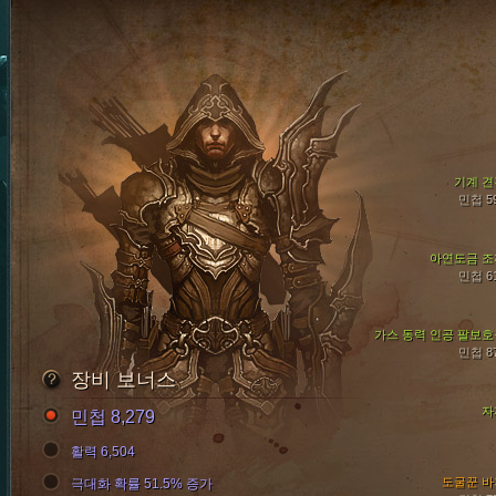
기계 견
민첩 5
아연도금 조
민첩 6
가스 동력 인공 팔보호
민첩 8
장비 보너스
자
민첩 8,279
활력 6,504
도굴꾼 바
극대화 확률 51.5% 증가