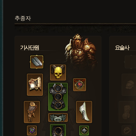
추종자
기사단원
요술사