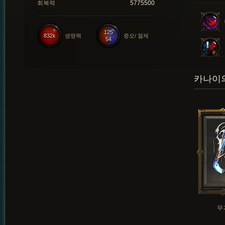
회복력
5775500
125
832k
생명력
증오/ 절제
54
카나이의
무