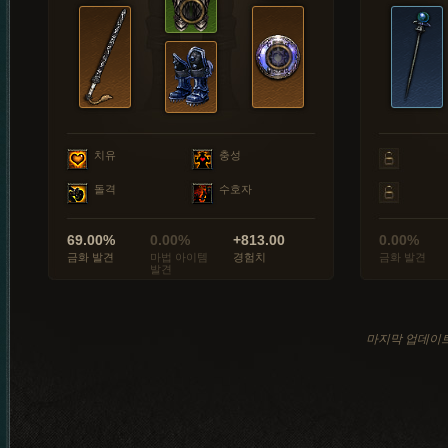
치유
충성
돌격
수호자
69.00%
0.00%
+813.00
0.00%
금화 발견
마법 아이템
경험치
금화 발견
발견
마지막 업데이트: 