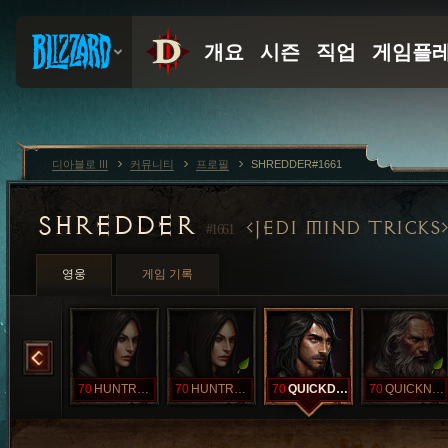
디아블로 III
커뮤니티
프로필
SHREDDER#1661
SHREDDER
JEDI MIND TRICKS
#1661
영웅
게임 기록
HOTNURSE
70
HUNTRESS
70
HUNTRESSTO
70
QUICKDEAD
70
QUICKNESS