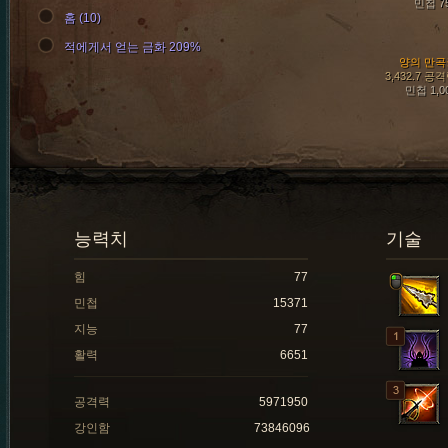
민첩 7
홈 (10)
적에게서 얻는 금화 209%
양의 만곡
3,432.7 공
민첩 1,0
능력치
기술
힘
77
민첩
15371
지능
77
활력
6651
공격력
5971950
강인함
73846096