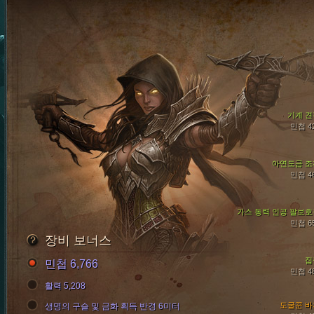
기계 견
민첩 4
아연도금 조
민첩 4
가스 동력 인공 팔보호
민첩 6
장비 보너스
집
민첩 6,766
민첩 4
활력 5,208
도굴꾼 바
생명의 구슬 및 금화 획득 반경 6미터