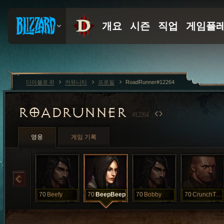
디아블로 III
커뮤니티
프로필
RoadRunner#12264
ROADRUNNER
#12264
영웅
게임 기록
70
Beefy
70
BeepBeep
70
Bobby
70
CrunchTime