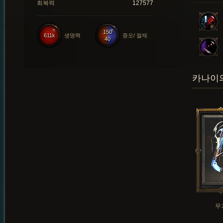
회복력
127577
150
611k
생명력
증오/ 절제
40
카나이의
무