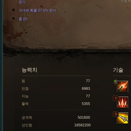
민첩 4
증가
극대화 확률 37.5% 증가
홈 (0)
능력치
기술
힘
77
민첩
6983
지능
77
활력
5355
공격력
501600
강인함
18582200