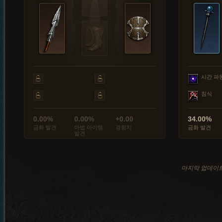
시간 파
침식
0.00%
0.00%
+0.00
34.00%
금화 발견
마법 아이템
경험치
금화 발견
발견
마지막 업데이트: 