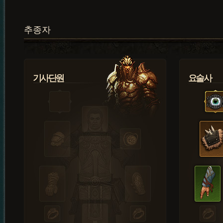
추종자
기사단원
요술사