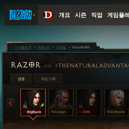
디아블로 III
커뮤니티
프로필
Razor#1485
RAZOR
THENATURALADVANTA
#1485
영웅
게임 기록
70
BigBack
70
Conan
70
DHII
70
DJImonk