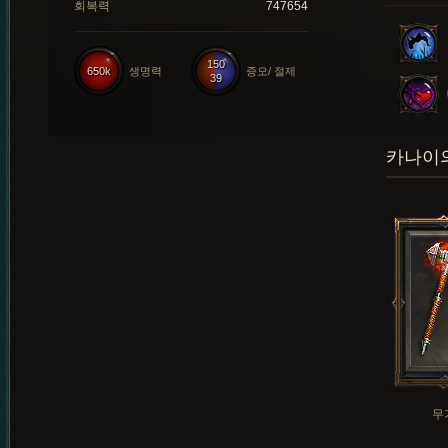
회복력
747654
150
650k
생명력
증오/ 절제
39
카나이의
무