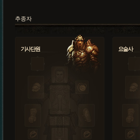
추종자
기사단원
요술사