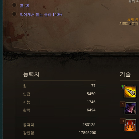
활력 4
홈 (0)
적에게서 얻는 금화 140%
요새 쇠
2,553.4 공
능력치
기술
힘
77
민첩
5450
지능
1746
활력
6494
공격력
283125
강인함
17895200