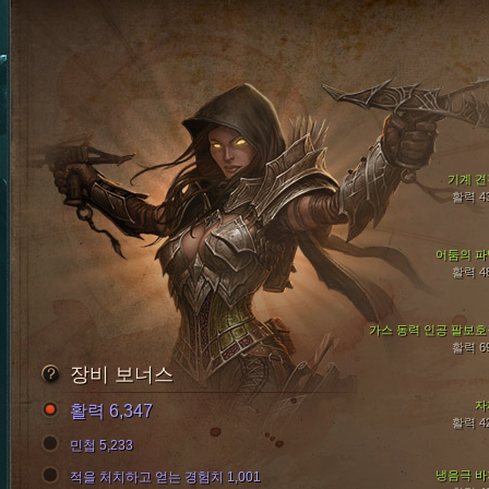
기계 견
활력 4
어둠의 파
활력 4
가스 동력 인공 팔보호
활력 6
장비 보너스
자
활력 6,347
활력 4
민첩 5,233
냉음극 바
적을 처치하고 얻는 경험치 1,001