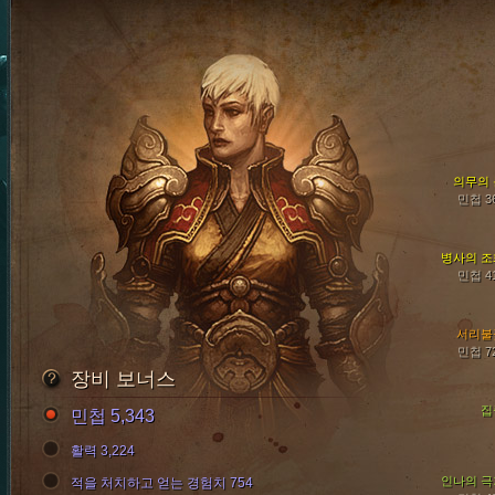
의무의 
민첩 3
병사의 조
민첩 4
서리불
민첩 7
장비 보너스
집
민첩 5,343
활력 3,224
인나의 극
적을 처치하고 얻는 경험치 754