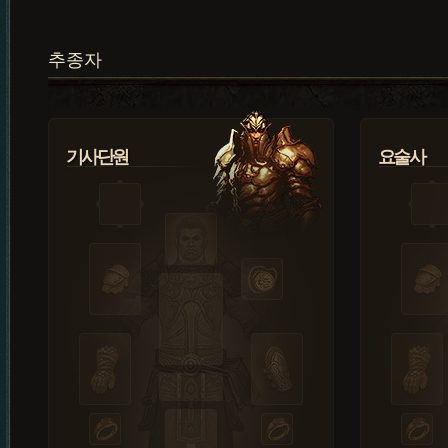
추종자
기사단원
요술사