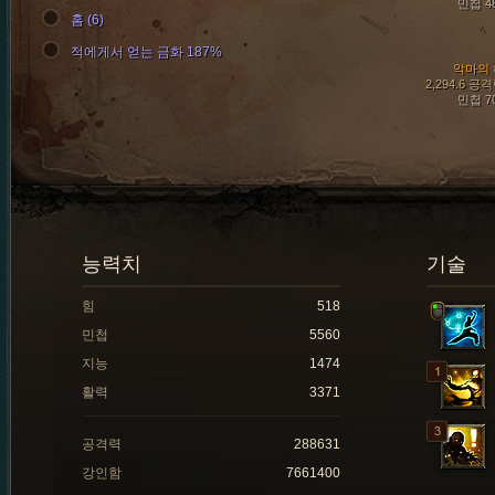
민첩 4
홈 (6)
적에게서 얻는 금화 187%
악마의 
2,294.6 공
민첩 7
능력치
기술
힘
518
민첩
5560
지능
1474
활력
3371
공격력
288631
강인함
7661400