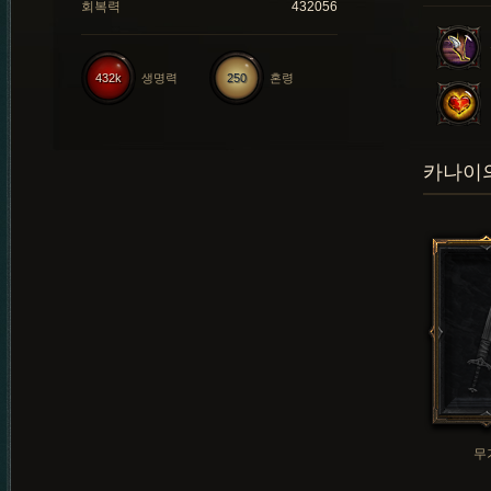
회복력
432056
432k
생명력
250
혼령
카나이의
무