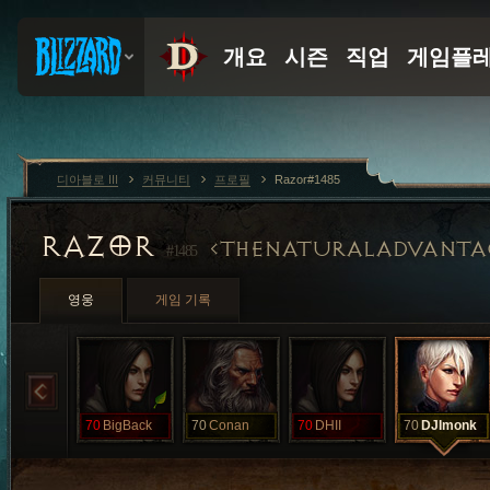
디아블로 III
커뮤니티
프로필
Razor#1485
RAZOR
THENATURALADVANTA
#1485
영웅
게임 기록
70
BigBack
70
Conan
70
DHII
70
DJImonk