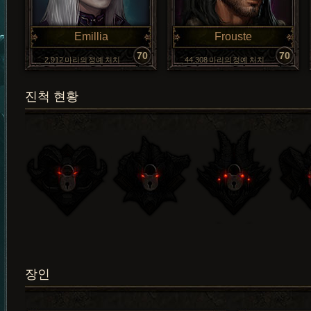
Emillia
Frouste
70
70
2,912 마리의 정예 처치
44,308 마리의 정예 처치
진척 현황
장인