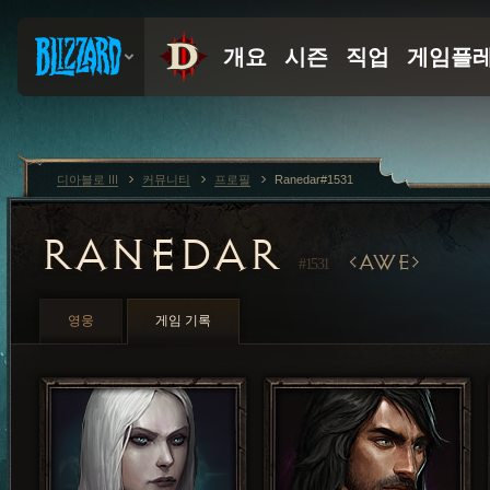
디아블로 III
커뮤니티
프로필
Ranedar#1531
RANEDAR
AWE
#1531
영웅
게임 기록