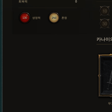
회복력
0
130
생명력
250
혼령
카나이의
무