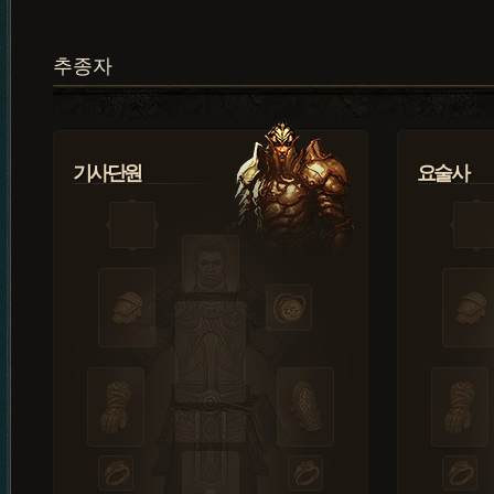
추종자
기사단원
요술사