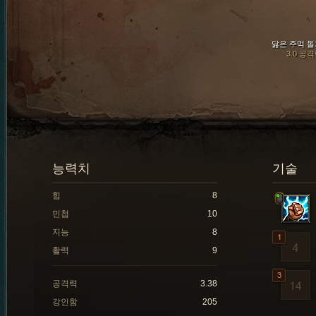
닳은 주먹 돌
3.0 공
능력치
기술
힘
8
민첩
10
지능
8
활력
9
공격력
3.38
강인함
205