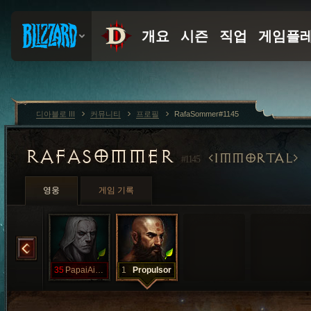
디아블로 III
커뮤니티
프로필
RafaSommer#1145
RAFASOMMER
IMMORTAL
#1145
영웅
게임 기록
PapaiIeiéu
35
PapaiAieiel
1
Propulsor