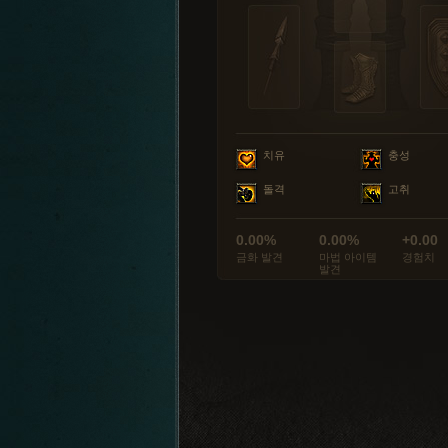
치유
충성
돌격
고취
0.00%
0.00%
+0.00
금화 발견
마법 아이템
경험치
발견