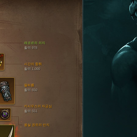
래코르의 의지
활력 978
시간의 향취
활력 1,000
팔씨름
활력 650
카시우스의 자긍심
활력 551
왕실 권위의 반지