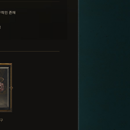
무적인 존재
성
구