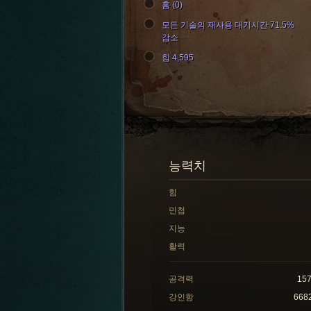
홈 (0)
모든 기술의 재사용 대기시간 71.5%
감소
힘 4,595
능력치
힘
민첩
지능
활력
공격력
15
강인함
668