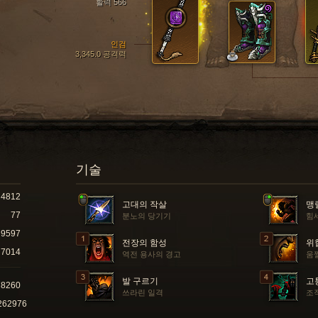
활력 566
인검
3,345.0 공격력
기술
4812
고대의 작살
맹
77
분노의 당기기
힘
9597
전장의 함성
위
7014
역전 용사의 경고
움
발 구르기
고
78260
쓰라린 일격
조
262976