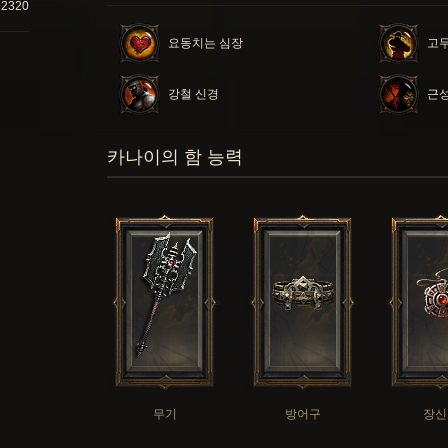
92320
요동치는 심장
고
강철 신경
근
카나이의 함 능력
무기
방어구
장신