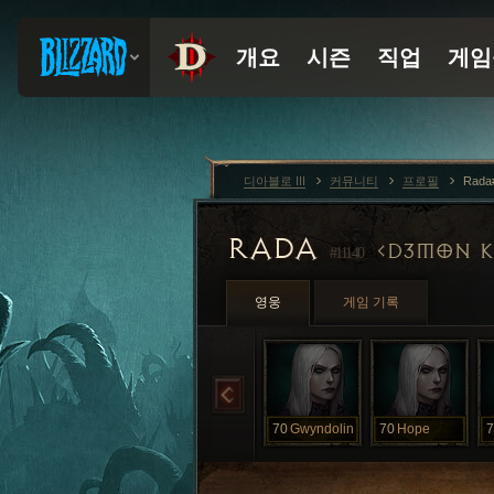
디아블로 III
커뮤니티
프로필
Rada
RADA
D3MON K
#11140
영웅
게임 기록
70
Gwyndolin
70
Hope
7