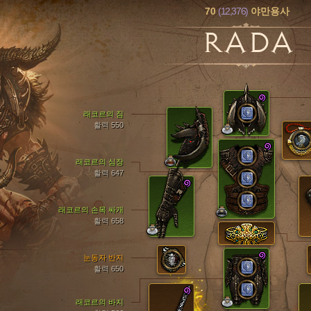
70
(12,376)
야만용사
RADA
래코르의 짐
활력 550
래코르의 심장
활력 647
래코르의 손목 싸개
활력 658
눈동자 반지
활력 650
래코르의 바지