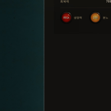
회복력
76
891k
생명력
100
분노