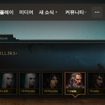
#11140
ILL3RS
0
Lilith
70
Priscilla
70
Priscilla
70
rada
70
rada