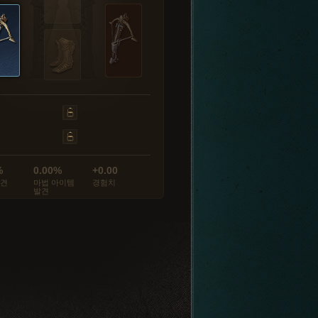
%
0.00%
+0.00
발견
마법 아이템
경험치
발견