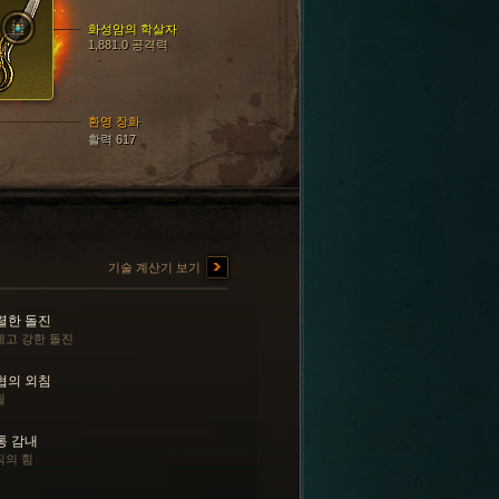
화성암의 학살자
1,881.0 공격력
환영 장화
활력 617
기술 계산기 보기
렬한 돌진
세고 강한 돌진
협의 외침
찔
통 감내
직의 힘