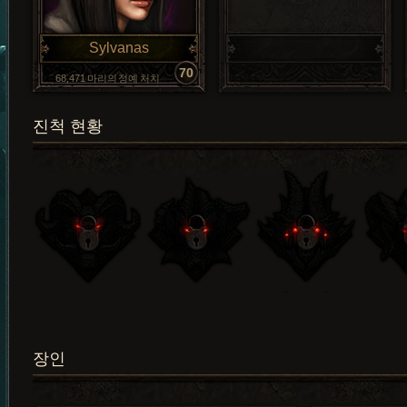
Sylvanas
70
68,471 마리의 정예 처치
진척 현황
장인