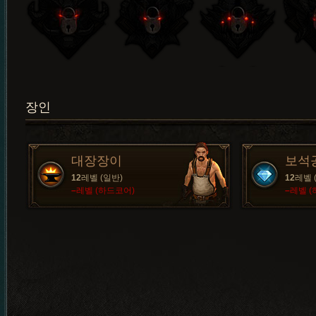
장인
대장장이
보석
12
레벨 (일반)
12
레벨 
–
레벨 (하드코어)
–
레벨 (