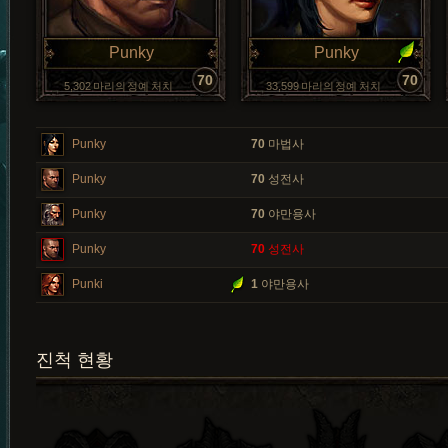
Punky
Punky
70
70
5,302 마리의 정예 처치
33,599 마리의 정예 처치
Punky
70
마법사
Punky
70
성전사
Punky
70
야만용사
Punky
70
성전사
Punki
1
야만용사
진척 현황