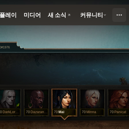
0#1976
0
DarkLordYury
70
Dazaranha
70
Mai
70
Minna
70
Panicat