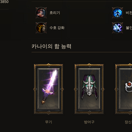
73850
흐리기
비전
수호 강화
불안
카나이의 함 능력
무기
방어구
장신