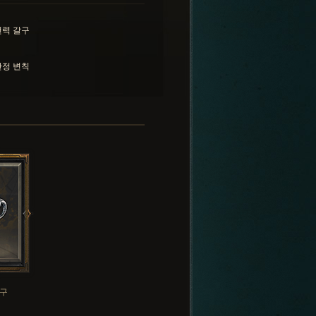
력 갈구
정 변칙
구