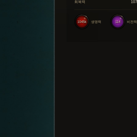
회복력
10
1045k
생명력
114
비전력