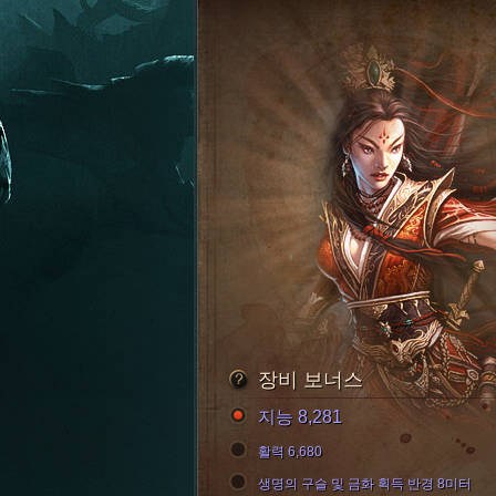
장비 보너스
지능 8,281
활력 6,680
생명의 구슬 및 금화 획득 반경 8미터