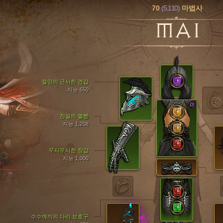
70
(5,110)
마법사
MAI
절망의 근사한 견갑
지능 650
진실의 멜빵
지능 1,208
무시무시한 장갑
지능 1,000
수수께끼의 다리 보호구