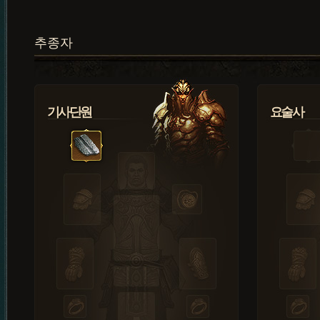
추종자
기사단원
요술사