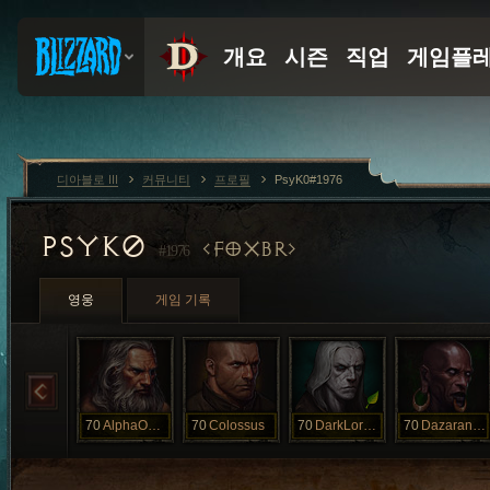
디아블로 III
커뮤니티
프로필
PsyK0#1976
PSYK0
FOXBR
#1976
영웅
게임 기록
70
AlphaOmega
70
Colossus
70
DarkLordYury
70
Dazaranha