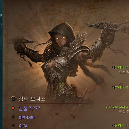
나탈랴의 포
민첩 6
나탈랴의 손
장비 보너스
나탈랴의 심사숙
민첩 7,277
민첩 4
활력 4,497
나탈랴의 각
홈 (3)