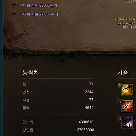
민첩 6
극대화 피해 390% 증가
극대화 확률 27.5% 증가
나탈랴의 학살
3,436.4 공
민첩 1,0
능력치
기술
힘
77
민첩
12244
지능
77
활력
4644
공격력
4306610
강인함
37068900