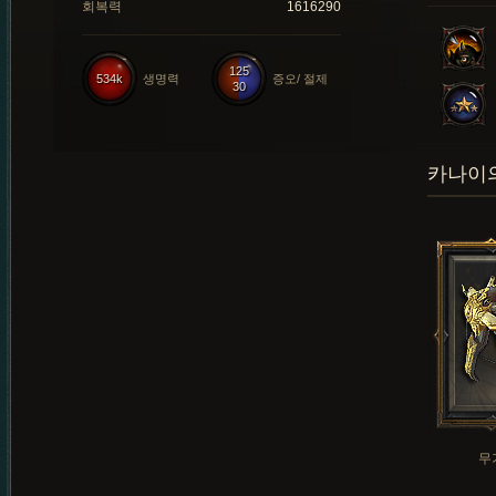
회복력
1616290
125
534k
생명력
증오/ 절제
30
카나이의
무