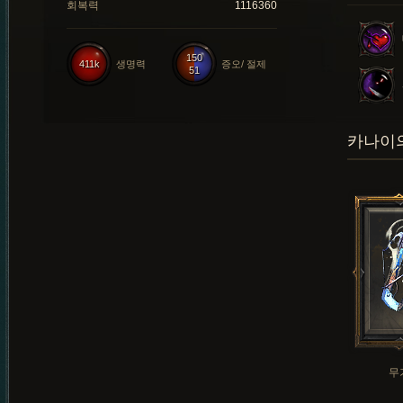
회복력
1116360
150
411k
생명력
증오/ 절제
51
카나이의
무