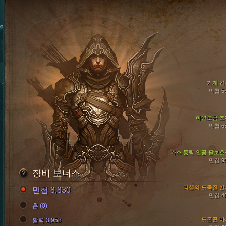
기계 견
민첩 5
아연도금 조
민첩 6
가스 동력 인공 팔보호
민첩 9
장비 보너스
리첼의 도둑질 반
민첩 8,830
민첩 4
홈 (0)
도굴꾼 바
활력 3,958