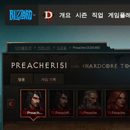
디아블로 III
커뮤니티
프로필
Preacher151#1465
PREACHER151
HARDCORE TO
#1465
영웅
게임 기록
70
PreachHunt
70
PreachRein
70
PreachersWW
70
Preachessa