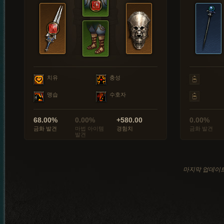
치유
충성
맹습
수호자
68.00%
0.00%
+580.00
0.00%
금화 발견
마법 아이템
경험치
금화 발견
발견
마지막 업데이트: 