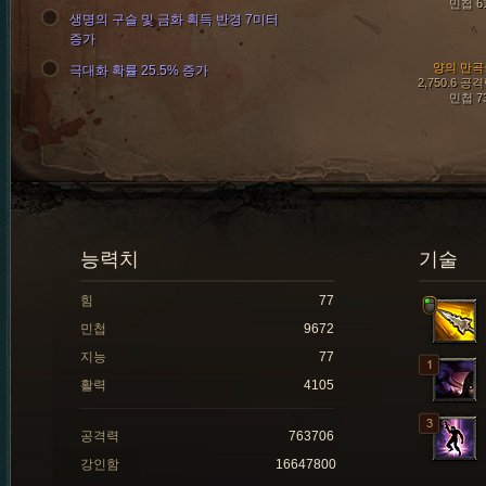
민첩 6
생명의 구슬 및 금화 획득 반경 7미터
증가
양의 만곡
극대화 확률 25.5% 증가
2,750.6 공
민첩 7
능력치
기술
힘
77
민첩
9672
지능
77
활력
4105
공격력
763706
강인함
16647800