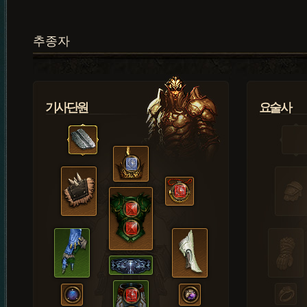
추종자
기사단원
요술사