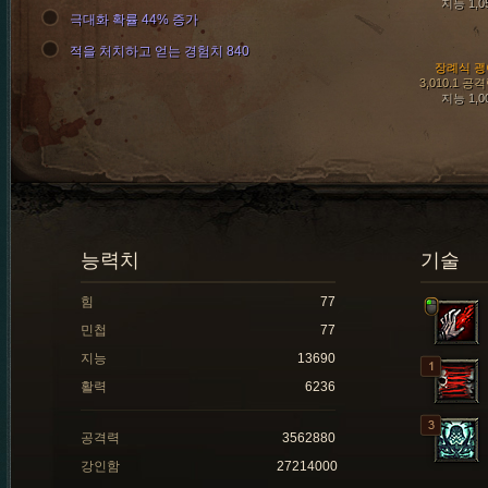
지능 1,0
극대화 확률 44% 증가
적을 처치하고 얻는 경험치 840
장례식 괭
3,010.1 공
지능 1,0
능력치
기술
힘
77
민첩
77
지능
13690
활력
6236
공격력
3562880
강인함
27214000