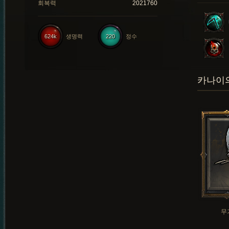
회복력
2021760
624k
생명력
220
정수
카나이의
무