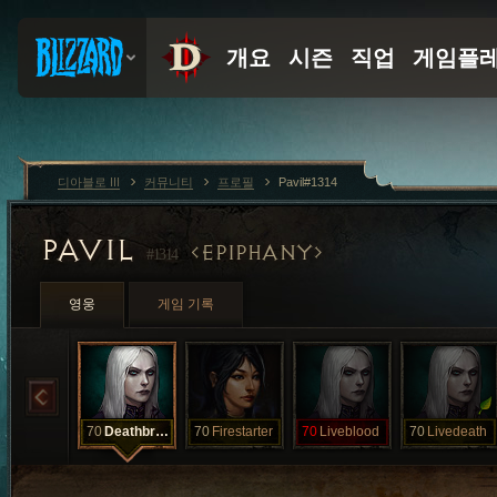
디아블로 III
커뮤니티
프로필
Pavil#1314
PAVIL
EPIPHANY
#1314
영웅
게임 기록
70
Deathbringer
70
Firestarter
70
Liveblood
70
Livedeath