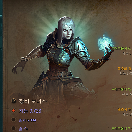
트래그울의 심
지능 5
독수리 흉
지능 1,4
트래그울의 발
지능 7
장비 보너스
원소의 회
지능 9,723
지능 5
활력 6,089
트래그울의 가
홈 (0)