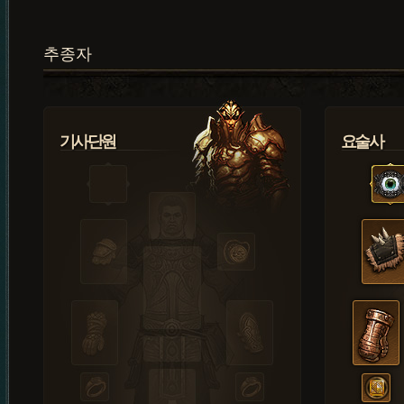
추종자
기사단원
요술사