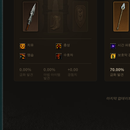
치유
충성
시간 파
맹습
수호자
보호막 
0.00%
0.00%
+0.00
70.00%
금화 발견
마법 아이템
경험치
금화 발견
발견
마지막 업데이트: 