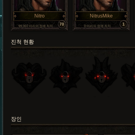
Nitro
NitrusMike
70
1
99,007 마리의 정예 처치
0 마리의 정예 처치
진척 현황
장인