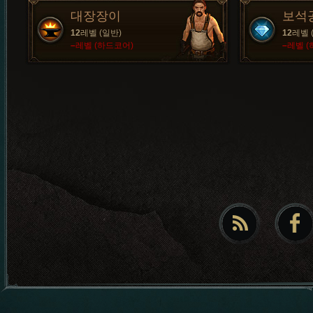
대장장이
보석
12
레벨 (일반)
12
레벨 
–
레벨 (하드코어)
–
레벨 (