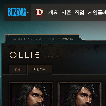
디아블로 III
커뮤니티
프로필
Ollie#12205
OLLIE
#12205
영웅
게임 기록