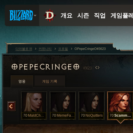
디아블로 III
커뮤니티
프로필
OPepeCringeO#3623
OPEPECRINGEO
#3623
영웅
게임 기록
KickingRoxx
70
MaldChamp
70
MemeFarmer
70
NoQuitters
70
ScammedAgain