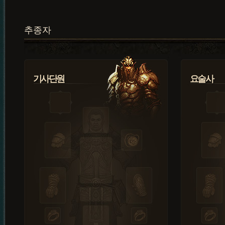
추종자
기사단원
요술사