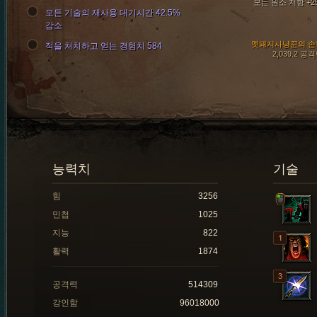
모든 원소 저항 +2
모든 기술의 재사용 대기시간 42.5%
감소
멧돼지사냥꾼의 손
적을 처치하고 얻는 경험치 584
2,039.2 공
능력치
기술
힘
3256
민첩
1025
지능
822
활력
1874
공격력
514309
강인함
96018000