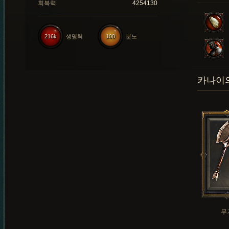
회복력
4254130
216k
생명력
100
분노
카나이의
무